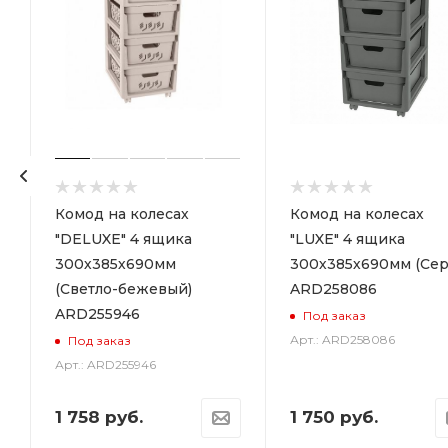
р
Комод на колесах
Комод на колесах
"DELUXE" 4 ящика
"LUXE" 4 ящика
300х385х690мм
300х385х690мм (Сер
(Светло-бежевый)
ARD258086
ARD255946
Под заказ
Арт.: ARD258086
Под заказ
Арт.: ARD255946
1 758
руб.
1 750
руб.