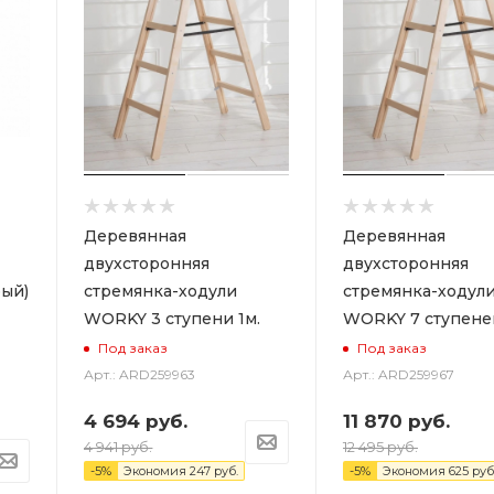
Деревянная
Деревянная
двухсторонняя
двухсторонняя
ый)
стремянка-ходули
стремянка-ходул
WORKY 3 ступени 1м.
WORKY 7 ступеней
Под заказ
Под заказ
Арт.: ARD259963
Арт.: ARD259967
4 694
руб.
11 870
руб.
4 941
руб.
12 495
руб.
-
5
%
Экономия
247
руб.
-
5
%
Экономия
625
руб