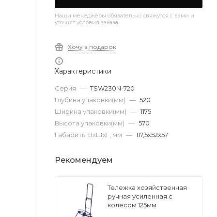
Наши менеджеры обязательно свяжутся с вами и
уточнят условия заказа
Хочу в подарок
Характеристики
Серия
—
ТSW230N-720
Глубина упаковки(мм)
—
520
Ширина упаковки(мм)
—
1175
Высота упаковки(мм)
—
570
Габариты ВхШхГ, мм
—
117,5х52х57
Рекомендуем
Тележка хозяйственная
ручная усиленная с
колесом 125мм