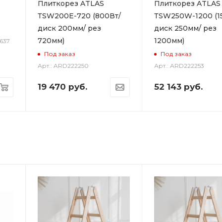
Плиткорез ATLAS
Плиткорез ATLAS
ТSW200E-720 (800Вт/
ТSW250W-1200 (1
диск 200мм/ рез
диск 250мм/ рез
720мм)
1200мм)
637
Под заказ
Под заказ
Арт.: ARD222250
Арт.: ARD222253
19 470
руб.
52 143
руб.