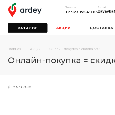
Телефон
E-mail
zayavka
+7 923 155 49 05
АКЦИИ
ДОСТАВКА
КАТАЛОГ
—
—
Главная
Акции
Онлайн-покупка = скидка 5 %!
Онлайн-покупка = скидк
17 мая 2025