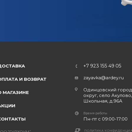
ДОСТАВКА
+7 923 155 49 05
zayavka@ardey.ru
ОПЛАТА И ВОЗВРАТ
Одинцовский горо
О МАГАЗИНЕ
округ, село Акулово,
Школьная, д.96А
АКЦИИ
Время работы
КОНТАКТЫ
Пн-пт с 09:00-17:00
ПОЛИТИКА КОНФИДЕНЦИ
ОО “ГУДХОУМ”