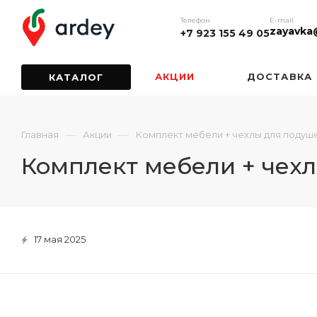
Телефон
E-mail
zayavka
+7 923 155 49 05
АКЦИИ
ДОСТАВКА
КАТАЛОГ
—
—
Главная
Акции
Комплект мебели + чехлы для подуше
Комплект мебели + чехл
17 мая 2025