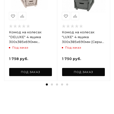
Комод на колесах
Комод на колесах
"DELUXE" 4 ящика
"LUXE" 4 ящика
300х385х690мм
300х385х690мм (Серый)
(Светло-бежевый)
ARD258086
Под заказ
Под заказ
ARD255946
1 758
руб.
1 750
руб.
ПОД ЗАКАЗ
ПОД ЗАКАЗ