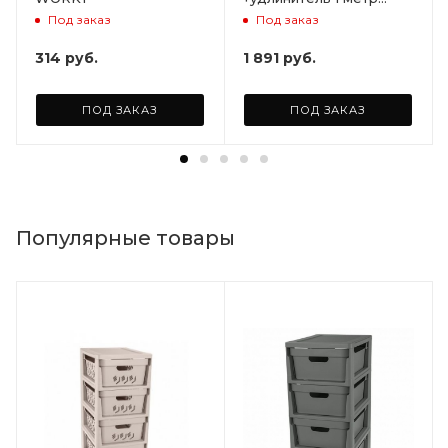
(общая длина 2 м)
Под заказ
Под заказ
ARD128387
314
руб.
1 891
руб.
ПОД ЗАКАЗ
ПОД ЗАКАЗ
Популярные товары