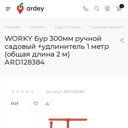
0
—
—
—
Главная
Каталог
Сад и огород
Садовый инвентар
WORKY Бур 300мм ручной
садовый +удлинитель 1 метр
(общая длина 2 м)
ARD128384
Артикул:
ARD128384
МИ