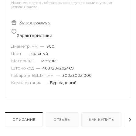
Наши менеджеры обязательно свяжутся с вами и уточнят
условия заказа
Хочу в подарок
Характеристики
Диаметр, мм
—
300.
Цвет
—
красный
Материал
—
металл
Штрих-код
—
4687204202469
Габариты ВхШхГ, мм
—
300х300х1000
Комплектация
—
Бур садовый
ОПИСАНИЕ
ОТЗЫВЫ
КАК КУПИТЬ
О