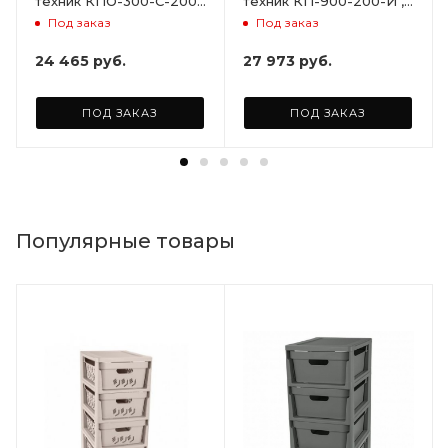
техник КПО-300-С-200-
техник КП-900-200-И ,
И , с бортами,
800х1500мм
Под заказ
Под заказ
600х1000мм
24 465
руб.
27 973
руб.
ПОД ЗАКАЗ
ПОД ЗАКАЗ
Популярные товары