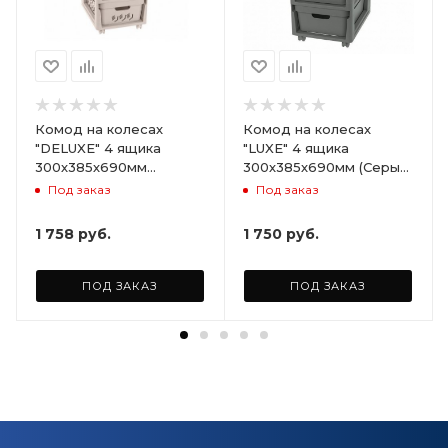
Комод на колесах
Комод на колесах
"DELUXE" 4 ящика
"LUXE" 4 ящика
300х385х690мм
300х385х690мм (Серый)
(Светло-бежевый)
ARD258086
Под заказ
Под заказ
ARD255946
1 758
руб.
1 750
руб.
ПОД ЗАКАЗ
ПОД ЗАКАЗ