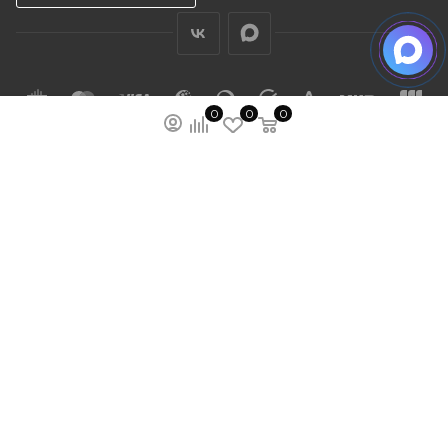
0
0
0
ПОДПИСАТЬСЯ НА РАССЫЛКУ
МЫ НА ЯМАРКЕТЕ
ПОЛИТИКА КОНФИДЕНЦИАЛЬНОСТИ
ПУБЛИЧНАЯ ОФЕРТА
КАРТА САЙТА
ООО “ГУДХОУМ”
ИНН: 5047245580
ОГРН: 1205000103802
2026 © Ardey: интернет-магазин строительных
лестниц, тележек и других стройматериалов.