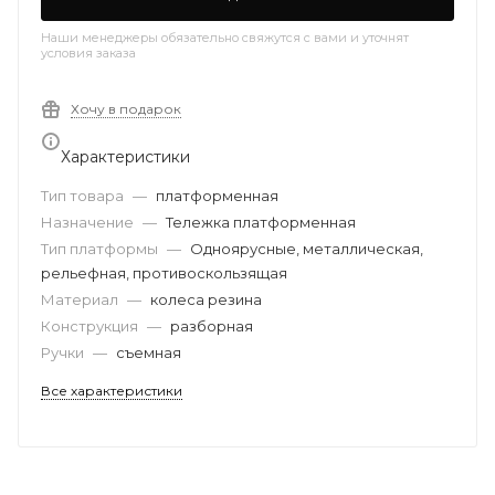
Наши менеджеры обязательно свяжутся с вами и уточнят
условия заказа
Хочу в подарок
Характеристики
Тип товара
—
платформенная
Назначение
—
Тележка платформенная
Тип платформы
—
Одноярусные, металлическая,
рельефная, противоскользящая
Материал
—
колеса резина
Конструкция
—
разборная
Ручки
—
съемная
Все характеристики