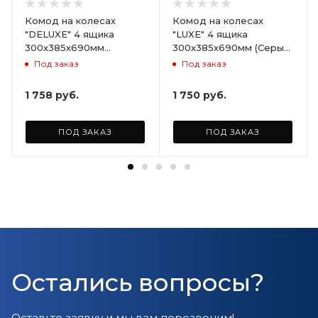
Комод на колесах
Комод на колесах
"DELUXE" 4 ящика
"LUXE" 4 ящика
300х385х690мм
300х385х690мм (Серый)
(Светло-бежевый)
ARD258086
Под заказ
Под заказ
ARD255946
1 758
руб.
1 750
руб.
ПОД ЗАКАЗ
ПОД ЗАКАЗ
Остались вопросы?
Оставьте заявку и мы вам перезвоним!