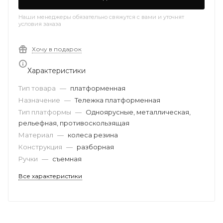
Наши менеджеры обязательно свяжутся с вами и уточнят
условия заказа
Хочу в подарок
Характеристики
Тип товара
—
платформенная
Назначение
—
Тележка платформенная
Тип платформы
—
Одноярусные, металлическая,
рельефная, противоскользящая
Материал
—
колеса резина
Конструкция
—
разборная
Ручки
—
съемная
Все характеристики