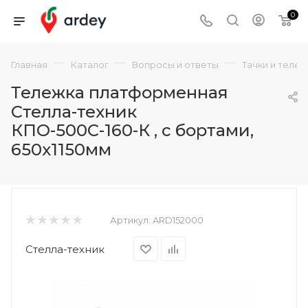
0
—
—
—
Главная
Каталог
Вопросы и ответы
Тачки и теле
Тележка платформенная
Стелла-техник
КПО-500С-160-К , с бортами,
650х1150мм
Артикул:
ARD152000
Стелла-техник