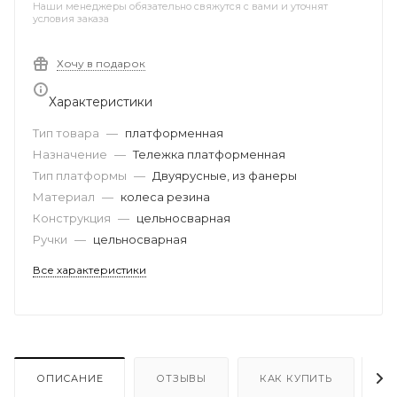
Наши менеджеры обязательно свяжутся с вами и уточнят
условия заказа
Хочу в подарок
Характеристики
Тип товара
—
платформенная
Назначение
—
Тележка платформенная
Тип платформы
—
Двуярусные, из фанеры
Материал
—
колеса резина
Конструкция
—
цельносварная
Ручки
—
цельносварная
Все характеристики
ОПИСАНИЕ
ОТЗЫВЫ
КАК КУПИТЬ
О