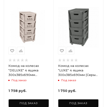
Комод на колесах
Комод на колесах
"DELUXE" 4 ящика
"LUXE" 4 ящика
300х385х690мм
300х385х690мм (Серый)
(Светло-бежевый)
ARD258086
Под заказ
Под заказ
ARD255946
1 758
руб.
1 750
руб.
ПОД ЗАКАЗ
ПОД ЗАКАЗ