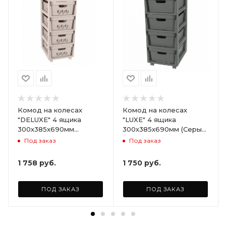
Комод на колесах
Комод на колесах
"DELUXE" 4 ящика
"LUXE" 4 ящика
300х385х690мм
300х385х690мм (Серый)
(Светло-бежевый)
ARD258086
Под заказ
Под заказ
ARD255946
1 758
руб.
1 750
руб.
ПОД ЗАКАЗ
ПОД ЗАКАЗ