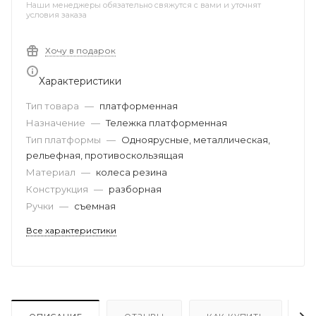
Наши менеджеры обязательно свяжутся с вами и уточнят
условия заказа
Хочу в подарок
Характеристики
Тип товара
—
платформенная
Назначение
—
Тележка платформенная
Тип платформы
—
Одноярусные, металлическая,
рельефная, противоскользящая
Материал
—
колеса резина
Конструкция
—
разборная
Ручки
—
съемная
Все характеристики