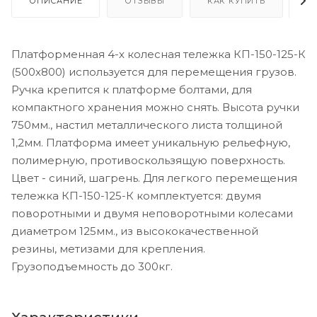
ОПИСАНИЕ
ОТЗЫВЫ
КАК КУПИТЬ
О
Платформенная 4-х колесная тележка КП-150-125-К
(500х800) используется для перемещения грузов.
Ручка крепится к платформе болтами, для
компактного хранения можно снять. Высота ручки
750мм., настил металлического листа толщиной
1,2мм. Платформа имеет уникальную рельефную,
полимерную, противоскользящую поверхность.
Цвет - синий, шагрень. Для легкого перемещения
тележка КП-150-125-К комплектуется: двумя
поворотными и двумя неповоротными колесами
диаметром 125мм., из высококачественной
резины, метизами для крепления.
Грузоподъемность до 300кг.