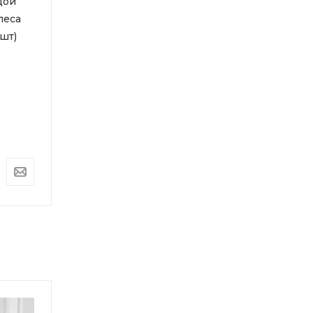
дой
4-х баллонов с водой
3», без колёс
олеса
ВД 4 (г/п 95кг), без
Под заказ
шт)
колёс
Арт.: ARD128210
Под заказ
Арт.: ARD128213
5 381
руб.
3 843
руб.