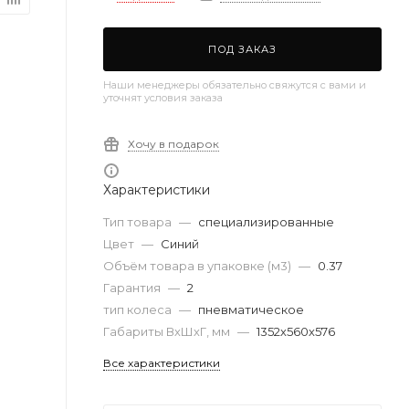
ПОД ЗАКАЗ
Наши менеджеры обязательно свяжутся с вами и
уточнят условия заказа
Хочу в подарок
Характеристики
Тип товара
—
специализированные
Цвет
—
Синий
Объём товара в упаковке (м3)
—
0.37
Гарантия
—
2
тип колеса
—
пневматическое
Габариты ВхШхГ, мм
—
1352х560х576
Все характеристики