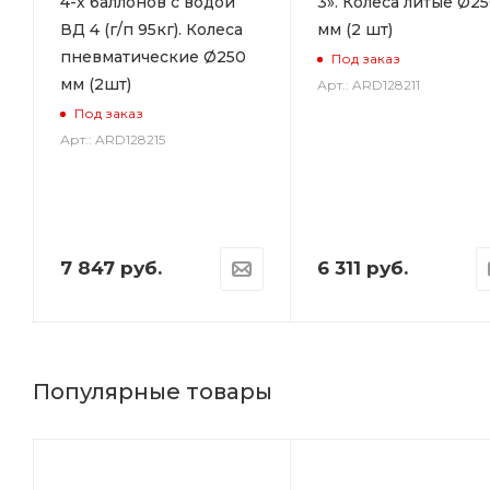
4-х баллонов с водой
3». Колеса литые Ø2
ВД 4 (г/п 95кг). Колеса
мм (2 шт)
пневматические Ø250
Под заказ
мм (2шт)
Арт.: ARD128211
Под заказ
Арт.: ARD128215
7 847
руб.
6 311
руб.
Популярные товары