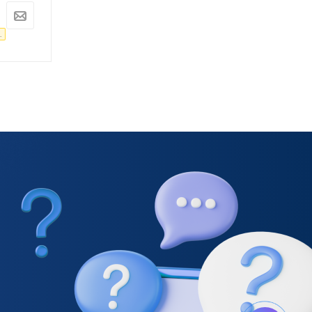
10 927
руб.
9 926
руб.
11 502
руб.
10 448
руб.
.
-
5
%
Экономия
575
руб.
-
5
%
Экономия
522