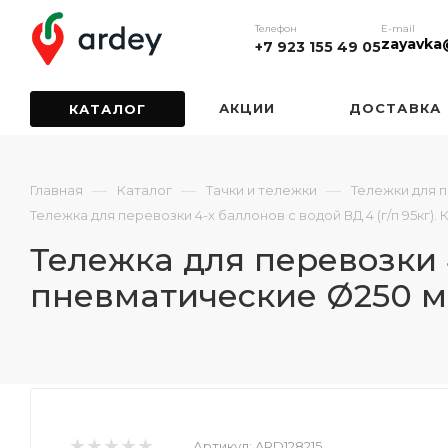
Телефон
E-mail
zayavka
+7 923 155 49 05
АКЦИИ
ДОСТАВКА
КАТАЛОГ
—
—
—
Главная
Каталог
Тачки и тележки
Тележки для 
Тележка для перевозки 4-х баллонов с водой ВД 4 (г/п 95кг)
Тележка для перевозки 4
пневматические Ø250 м
Артикул:
ARD128215