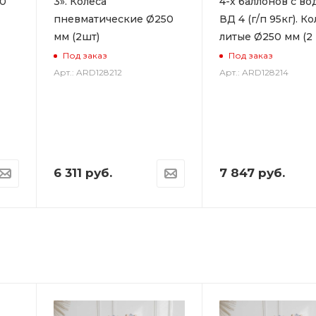
50
3». Колеса
4-х баллонов с во
пневматические Ø250
ВД 4 (г/п 95кг). К
мм (2шт)
литые Ø250 мм (2 
Под заказ
Под заказ
Арт.: ARD128212
Арт.: ARD128214
6 311
руб.
7 847
руб.