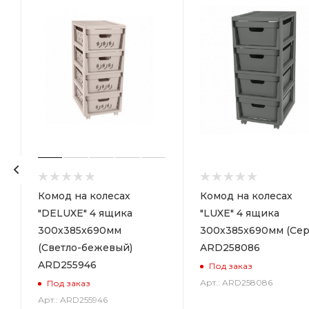
р
Комод на колесах
Комод на колесах
"DELUXE" 4 ящика
"LUXE" 4 ящика
300х385х690мм
300х385х690мм (Сер
(Светло-бежевый)
ARD258086
ARD255946
Под заказ
Арт.: ARD258086
Под заказ
Арт.: ARD255946