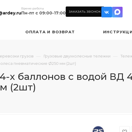
Время работы
ЗАКАЗАТЬ ЗВОНОК
@ardey.ru
Пн-пт с 09:00-17:00
ОПЛАТА И ВОЗВРАТ
ИНСТРУКЦ
—
—
перевозки грузов
Грузовые двухколесные тележки
Тележ
. Колеса пневматические Ø250 мм (2шт)
-х баллонов с водой ВД 4 
м (2шт)