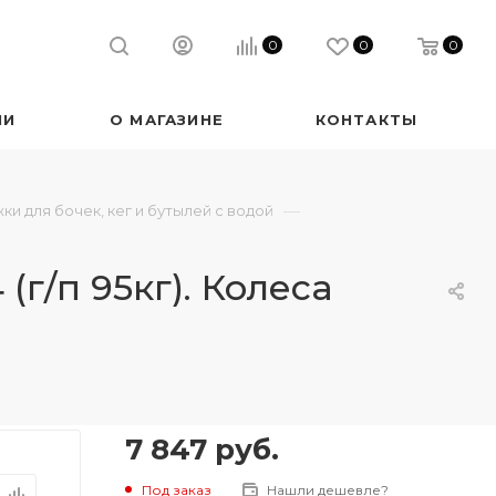
0
0
0
ИИ
О МАГАЗИНЕ
КОНТАКТЫ
—
ки для бочек, кег и бутылей с водой
(г/п 95кг). Колеса
7 847
руб.
Под заказ
Нашли дешевле?