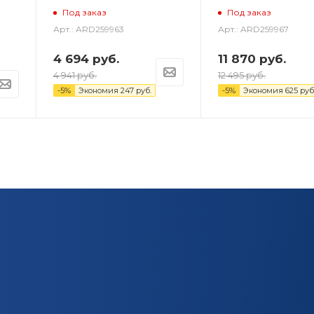
Под заказ
Под заказ
Арт.: ARD259963
Арт.: ARD259967
4 694
руб.
11 870
руб.
4 941
руб.
12 495
руб.
-
5
%
Экономия
247
руб.
-
5
%
Экономия
625
руб