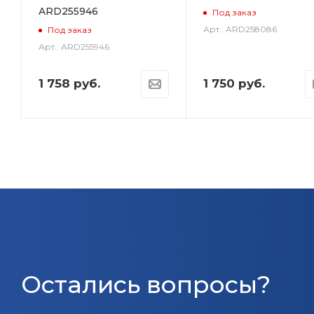
ARD255946
Под заказ
Арт.: ARD258086
Под заказ
Арт.: ARD255946
1 758
руб.
1 750
руб.
Остались вопросы?