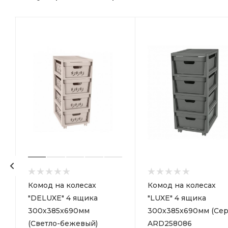
р
Комод на колесах
Комод на колесах
"DELUXE" 4 ящика
"LUXE" 4 ящика
300х385х690мм
300х385х690мм (Сер
(Светло-бежевый)
ARD258086