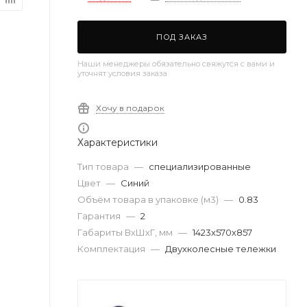
ПОД ЗАКАЗ
Наши менеджеры обязательно свяжутся с вами и
уточнят условия заказа
Хочу в подарок
Характеристики
Тип товара
—
специализированные
Цвет
—
Синий
Объём товара в упаковке (м3)
—
0.83
Гарантия
—
2
Габариты ВхШхГ, мм
—
1423х570х857
Комплектация
—
Двухколесные тележки