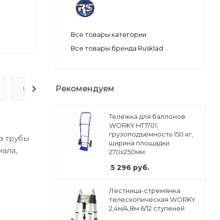
Все товары категории
Все товары бренда Rusklad
Рекомендуем
ВОПРОС-ОТВЕТ
Тележка для баллонов
WORKY HT1701,
грузоподъёмность 150 кг,
з трубы
ширина площадки
ала,
270х250мм
5 296
руб.
Лестница-стремянка
телескопическая WORKY
2,4м/4,8м 6/12 ступеней