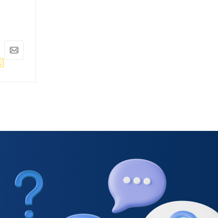
Под заказ
Под заказ
Арт.: ARD259968
Арт.: ARD259966
10 927
руб.
9 926
руб.
11 502
руб.
10 448
руб.
.
-
5
%
Экономия
575
руб.
-
5
%
Экономия
522