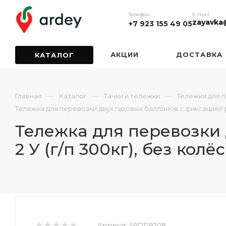
Телефон
E-mail
zayavka
+7 923 155 49 05
АКЦИИ
ДОСТАВКА
КАТАЛОГ
—
—
—
Главная
Каталог
Тачки и тележки
Тележки для 
Тележка для перевозки двух газовых баллонов с фиксацией ре
Тележка для перевозки
2 У (г/п 300кг), без колёс
Артикул:
ARD128208