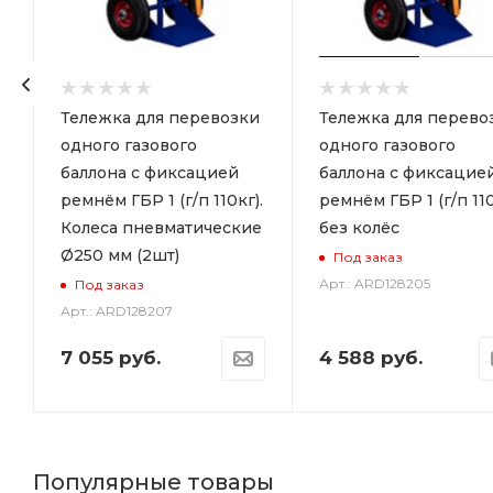
и
Тележка для перевозки
Тележка для перево
с
одного газового
одного газового
баллона с фиксацией
баллона с фиксацие
ремнём ГБР 1 (г/п 110кг).
ремнём ГБР 1 (г/п 110
Колеса пневматические
без колёс
Ø250 мм (2шт)
Под заказ
Арт.: ARD128205
Под заказ
Арт.: ARD128207
7 055
руб.
4 588
руб.
Популярные товары