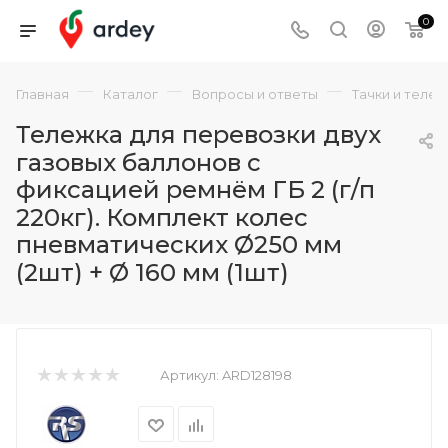
0
—
—
—
Главная
Каталог
Вопросы и ответы
Тачки и теле
Тележка для перевозки двух
газовых баллонов с
фиксацией ремнём ГБ 2 (г/п
220кг). Комплект колес
пневматических Ø250 мм
(2шт) + Ø 160 мм (1шт)
Артикул:
ARD128198