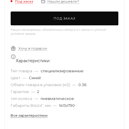
Под заказ
Нашли дешевле?
ПОД ЗАКАЗ
Наши менеджеры обязательно свяжутся с вами и уточнят
условия заказа
Хочу в подарок
Характеристики
Тип товара
—
специализированные
Цвет
—
Синий
Объём товара в упаковке (м3)
—
0.36
Гарантия
—
2
тип колеса
—
пневматическое
Габариты ВхШхГ, мм
—
1413х790
Все характеристики