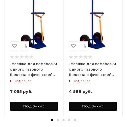
Тележка для перевозки
Тележка для перевозки
одного газового
одного газового
баллона с фиксацией
баллона с фиксацией
ремнём ГБР 1 (г/п 110кг).
ремнём ГБР 1 (г/п 110кг),
Под заказ
Под заказ
Колеса пневматические
без колёс
Ø250 мм (2шт)
7 055
руб.
4 588
руб.
ПОД ЗАКАЗ
ПОД ЗАКАЗ