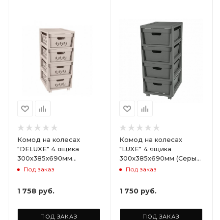
Комод на колесах
Комод на колесах
"DELUXE" 4 ящика
"LUXE" 4 ящика
300х385х690мм
300х385х690мм (Серый)
(Светло-бежевый)
ARD258086
Под заказ
Под заказ
ARD255946
1 758
руб.
1 750
руб.
ПОД ЗАКАЗ
ПОД ЗАКАЗ