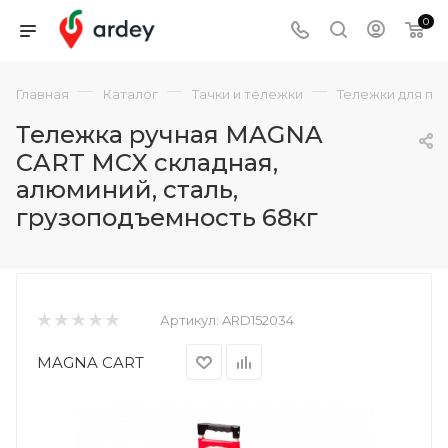
0
—
—
—
Главная
Каталог
Тачки и тележки
Тележки для пе
Тележка ручная MAGNA
CART MCX складная,
алюминий, сталь,
грузоподъемность 68кг
Артикул:
ARD152034
MAGNA CART