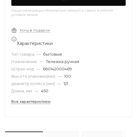
Наши менеджеры обязательно свяжутся с вами и уточнят
условия заказа
Хочу в подарок
Характеристики
Тип товара
—
бытовые
Назначение
—
Тележка ручная
Штрих-код
—
660142000469
Высота упаковки(мм)
—
100
диаметр колеса (мм)
—
121
Длина, мм
—
450
Все характеристики