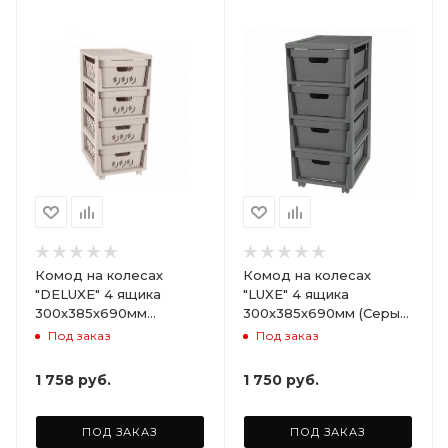
Комод на колесах
Комод на колесах
"DELUXE" 4 ящика
"LUXE" 4 ящика
300х385х690мм
300х385х690мм (Серый)
(Светло-бежевый)
ARD258086
Под заказ
Под заказ
ARD255946
1 758
руб.
1 750
руб.
ПОД ЗАКАЗ
ПОД ЗАКАЗ