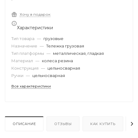
Хочу в подарок
Характеристики
Тип товара
—
грузовые
Назначение
—
Тележка грузовая
Тип платформы
—
металлическая, гладкая
Материал
—
колеса резина
Конструкция
—
цельносварная
Ручки
—
цельносварная
Все характеристики
ОПИСАНИЕ
ОТЗЫВЫ
КАК КУПИТЬ
О