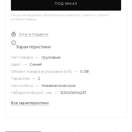
ПОД ЗАКАЗ
Наши менеджеры обязательно свяжутся с вами и уточнят
условия заказа
Хочу в подарок
Характеристики
Тип товара
—
грузовые
Цвет
—
Синий
Объём товара в упаковке (м3)
—
0.38
Гарантия
—
2
тип колеса
—
пневматическое
Габариты ВхШхГ, мм
—
1230х500х247
Все характеристики