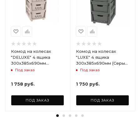
Комод на колесах
Комод на колесах
"DELUXE" 4 ящика
"LUXE" 4 ящика
300х385х690мм
300х385х690мм (Серый)
(Светло-бежевый)
ARD258086
Под заказ
Под заказ
ARD255946
1 758
руб.
1 750
руб.
ПОД ЗАКАЗ
ПОД ЗАКАЗ