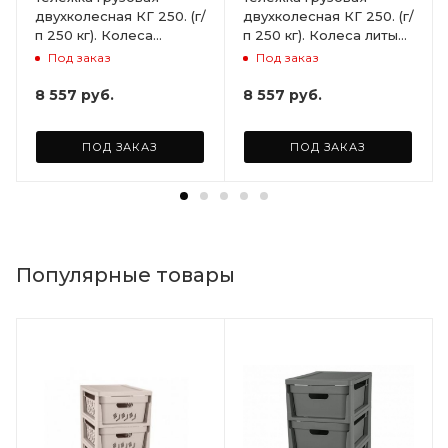
двухколесная КГ 250. (г/
двухколесная КГ 250. (г/
п 250 кг). Колеса
п 250 кг). Колеса литые
пневматические Ø250
Ø250 мм (2 шт)
Под заказ
Под заказ
мм (2шт)
8 557
руб.
8 557
руб.
ПОД ЗАКАЗ
ПОД ЗАКАЗ
Популярные товары