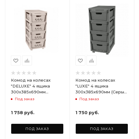
Комод на колесах
Комод на колесах
"DELUXE" 4 ящика
"LUXE" 4 ящика
300х385х690мм
300х385х690мм (Серый)
(Светло-бежевый)
ARD258086
Под заказ
Под заказ
ARD255946
1 758
руб.
1 750
руб.
ПОД ЗАКАЗ
ПОД ЗАКАЗ