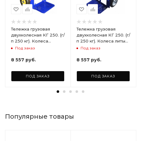
Тележка грузовая
Тележка грузовая
двухколесная КГ 250. (г/
двухколесная КГ 250. (г/
п 250 кг). Колеса
п 250 кг). Колеса литые
пневматические Ø250
Ø250 мм (2 шт)
Под заказ
Под заказ
мм (2шт)
8 557
руб.
8 557
руб.
ПОД ЗАКАЗ
ПОД ЗАКАЗ
Популярные товары