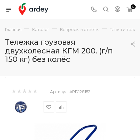
0
—
—
—
Главная
Каталог
Вопросы и ответы
Тачки и теле
Тележка грузовая
двухколесная КГМ 200. (г/п
150 кг) без колёс
Артикул:
ARD128152