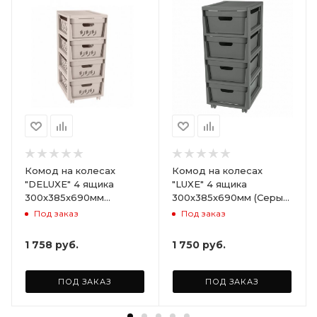
Комод на колесах
Комод на колесах
"DELUXE" 4 ящика
"LUXE" 4 ящика
300х385х690мм
300х385х690мм (Серый)
(Светло-бежевый)
ARD258086
Под заказ
Под заказ
ARD255946
1 758
руб.
1 750
руб.
ПОД ЗАКАЗ
ПОД ЗАКАЗ