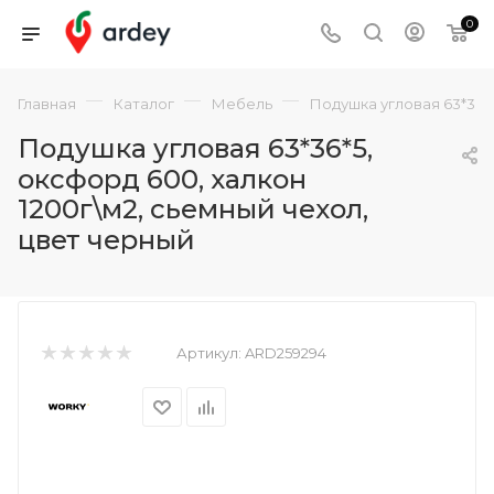
0
—
—
—
Главная
Каталог
Мебель
Подушка угловая 63*36*5
Подушка угловая 63*36*5,
оксфорд 600, халкон
1200г\м2, сьемный чехол,
цвет черный
Артикул:
ARD259294