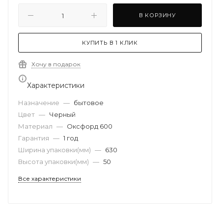
В КОРЗИНУ
КУПИТЬ В 1 КЛИК
Хочу в подарок
Характеристики
Назначение
—
бытовое
Цвет
—
Черный
Материал
—
Оксфорд 600
Гарантия
—
1 год
Ширина упаковки(мм)
—
630
Высота упаковки(мм)
—
50
Все характеристики