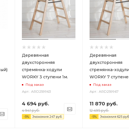
Деревянная
Деревянная
двухсторонняя
двухсторонняя
ый)
стремянка-ходули
стремянка-ходул
WORKY 3 ступени 1м.
WORKY 7 ступеней
Под заказ
Под заказ
Арт.: ARD259963
Арт.: ARD259967
4 694
руб.
11 870
руб.
4 941
руб.
12 495
руб.
-
5
%
Экономия
247
руб.
-
5
%
Экономия
625
руб