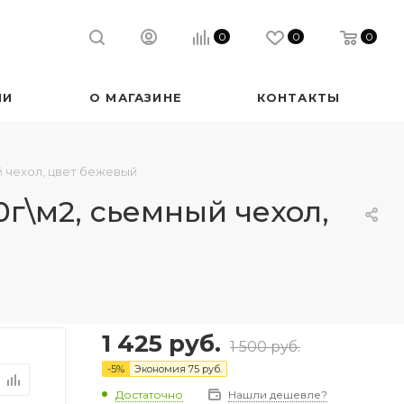
0
0
0
ИИ
О МАГАЗИНЕ
КОНТАКТЫ
ый чехол, цвет бежевый
0г\м2, сьемный чехол,
1 425
руб.
1 500
руб.
-
5
%
Экономия
75
руб.
Достаточно
Нашли дешевле?