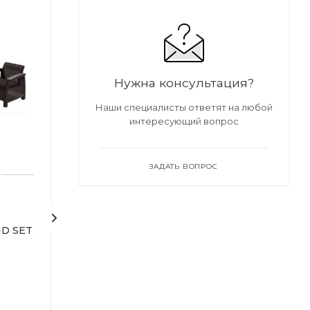
Нужна консультация?
Наши специалисты ответят на любой
интересующий вопрос
ЗАДАТЬ ВОПРОС
Диван садовый CORFU
Комплект садо
ND SET
II LOVE SEAT MAX
мебели CORFU 
brown
brown
Под заказ
Под заказ
Арт.: ARD257754
Арт.: ARD257759