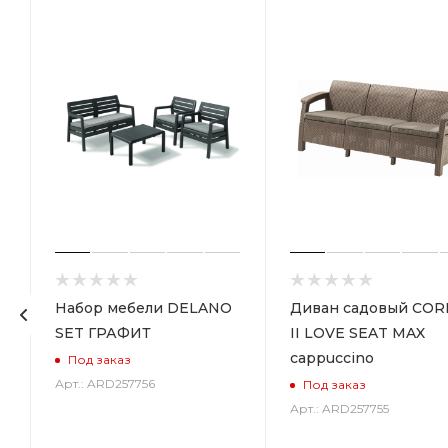
Набор мебели DELANO
Диван садовый COR
SET ГРАФИТ
II LOVE SEAT MAX
cappuccino
Под заказ
Арт.: ARD257756
Под заказ
Арт.: ARD257755