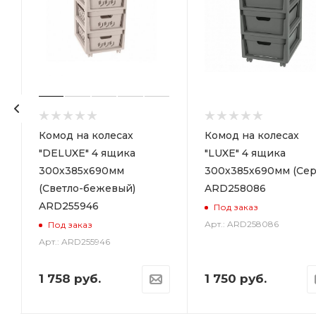
р
Комод на колесах
Комод на колесах
"DELUXE" 4 ящика
"LUXE" 4 ящика
300х385х690мм
300х385х690мм (Сер
(Светло-бежевый)
ARD258086
ARD255946
Под заказ
Арт.: ARD258086
Под заказ
Арт.: ARD255946
1 758
руб.
1 750
руб.