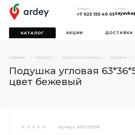
Телефон
E-mail
zayavka
+7 923 155 49 05
АКЦИИ
ДОСТАВКА
КАТАЛОГ
—
—
—
—
Главная
Каталог
Вопросы и ответы
Мебель
Подушка угловая 63*36*5
цвет бежевый
Артикул:
ARD259288