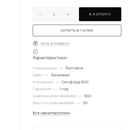
В КОРЗИНУ
КУПИТЬ В 1 КЛИК
Хочу в подарок
Характеристики
Назначение
—
бытовое
Цвет
—
бежевый
Материал
—
Оксфорд 600
Гарантия
—
1 год
Ширина упаковки(мм)
—
630
Высота упаковки(мм)
—
50
Все характеристики