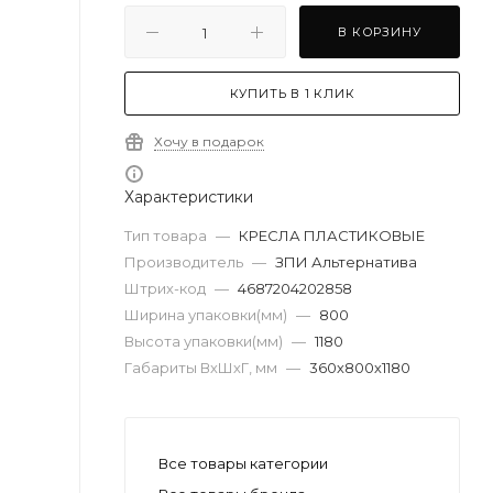
В КОРЗИНУ
КУПИТЬ В 1 КЛИК
Хочу в подарок
Характеристики
Тип товара
—
КРЕСЛА ПЛАСТИКОВЫЕ
Производитель
—
ЗПИ Альтернатива
Штрих-код
—
4687204202858
Ширина упаковки(мм)
—
800
Высота упаковки(мм)
—
1180
Габариты ВхШхГ, мм
—
360х800х1180
Все товары категории