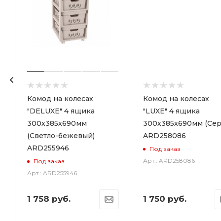
р
Комод на колесах
Комод на колесах
"DELUXE" 4 ящика
"LUXE" 4 ящика
300х385х690мм
300х385х690мм (Сер
(Светло-бежевый)
ARD258086
ARD255946
Под заказ
Арт.: ARD258086
Под заказ
Арт.: ARD255946
1 758
руб.
1 750
руб.