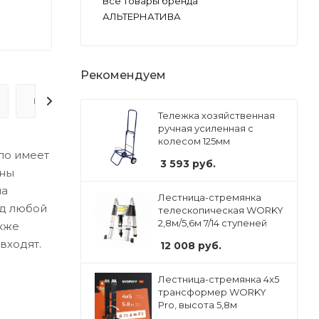
Все товары бренда
АЛЬТЕРНАТИВА
Рекомендуем
ВОПРОС-ОТВЕТ
Тележка хозяйственная
ручная усиленная с
колесом 125мм
ло имеет
3 593
руб.
ены
на
Лестница-стремянка
од любой
телескопическая WORKY
2,8м/5,6м 7/14 ступеней
акже
входят.
12 008
руб.
Лестница-стремянка 4x5
трансформер WORKY
Pro, высота 5,8м