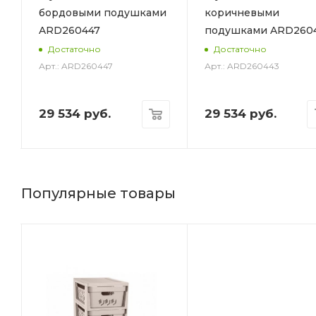
бордовыми подушками
коричневыми
ARD260447
подушками ARD260
6
Достаточно
Достаточно
Арт.: ARD260447
Арт.: ARD260443
29 534
руб.
29 534
руб.
Популярные товары