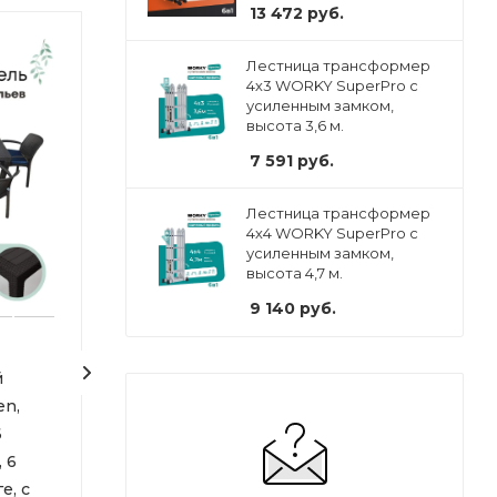
13 472
руб.
Лестница трансформер
4х3 WORKY SuperPro с
усиленным замком,
высота 3,6 м.
7 591
руб.
Лестница трансформер
4х4 WORKY SuperPro с
усиленным замком,
высота 4,7 м.
9 140
руб.
й
Комплект садовой
Садовая мебел
en,
мебели HomlyGreen,
HomlyGreen, к
6
стол большой на 6
на 4 персоны с
 6
персон 153х79х70, 6
большой
е, с
стульев, цвет венге, с
прямоугольны