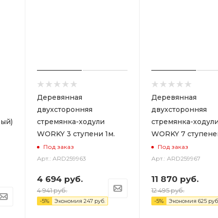
Деревянная
Деревянная
двухсторонняя
двухсторонняя
ый)
стремянка-ходули
стремянка-ходул
WORKY 3 ступени 1м.
WORKY 7 ступеней
Под заказ
Под заказ
Арт.: ARD259963
Арт.: ARD259967
4 694
руб.
11 870
руб.
4 941
руб.
12 495
руб.
-
5
%
Экономия
247
руб.
-
5
%
Экономия
625
руб