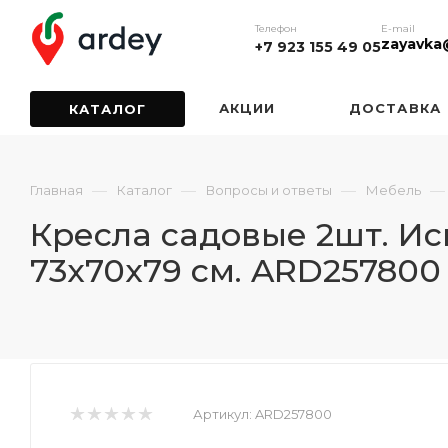
Телефон
E-mail
zayavka
+7 923 155 49 05
АКЦИИ
ДОСТАВКА
КАТАЛОГ
—
—
—
—
Главная
Каталог
Вопросы и ответы
Мебель
Кресла садовые 2шт. Ис
73х70х79 см. ARD257800
Артикул:
ARD257800