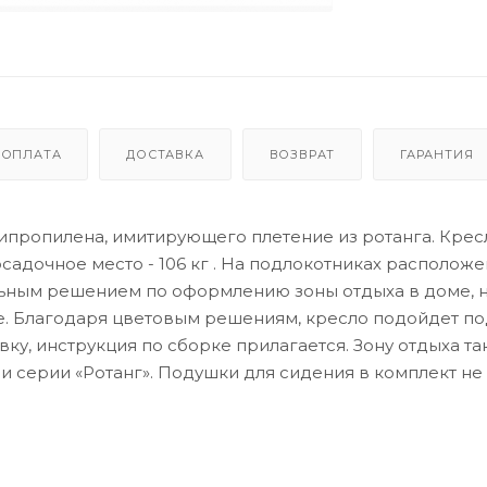
ОПЛАТА
ДОСТАВКА
ВОЗВРАТ
ГАРАНТИЯ
пропилена, имитирующего плетение из ротанга. Крес
садочное место - 106 кг . На подлокотниках располож
альным решением по оформлению зоны отдыха в доме, 
е. Благодаря цветовым решениям, кресло подойдет п
ку, инструкция по сборке прилагается. Зону отдыха т
серии «Ротанг». Подушки для сидения в комплект не 