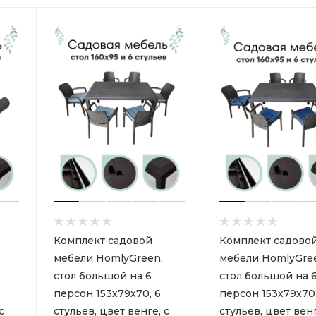
Комплект садовой
Комплект садово
мебели HomlyGreen,
мебели HomlyGre
стол большой на 6
стол большой на 
персон 153х79х70, 6
персон 153х79х70,
с
стульев, цвет венге, с
стульев, цвет венг