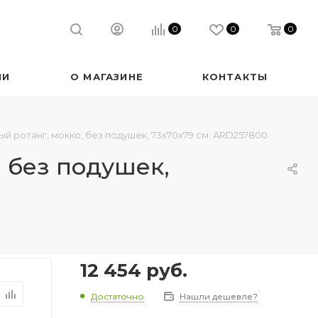
0
0
0
ИИ
О МАГАЗИНЕ
КОНТАКТЫ
й ротанг, мокко, без подушек, 73х70х79 см. ARD257800
 без подушек,
12 454
руб.
Достаточно
Нашли дешевле?