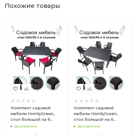
Похожие товары
Комплект садовой
Комплект садовой
мебели HomlyGreen,
мебели HomlyGreen,
стол большой на 6
стол большой на 6
персон 153х79х70, 6
персон 153х79х70, 6
Достаточно
Достаточно
стульев, цвет венге, с
стульев, цвет венге, с