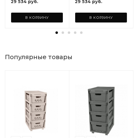
бордовыми подушками
коричневыми
29 534
руб.
29 534
руб.
ARD260447
подушками ARD260443
В КОРЗИНУ
В КОРЗИНУ
Популярные товары