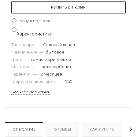
КУПИТЬ В 1 КЛИК
Хочу в подарок
Характеристики
Тип товара
—
Садовый диван
Назначение
—
бытовое
Цвет
—
темно-коричневый
Материал
—
поликарбонат
Гарантия
—
12 месяцев
Ширина упаковки(мм)
—
750
Все характеристики
ОПИСАНИЕ
ОТЗЫВЫ
КАК КУПИТЬ
О