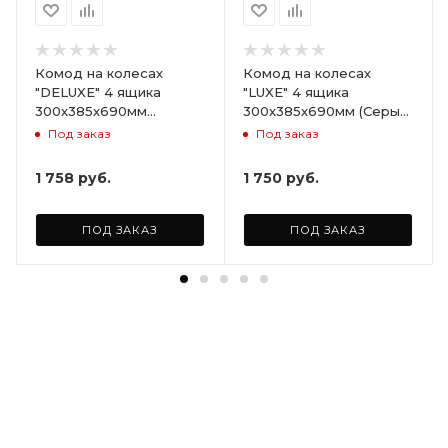
Комод на колесах
Комод на колесах
"DELUXE" 4 ящика
"LUXE" 4 ящика
300х385х690мм
300х385х690мм (Серый)
(Светло-бежевый)
ARD258086
Под заказ
Под заказ
ARD255946
1 758
руб.
1 750
руб.
ПОД ЗАКАЗ
ПОД ЗАКАЗ