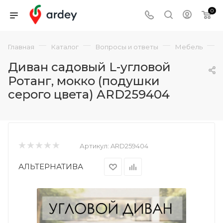
0
—
—
—
—
Главная
Каталог
Вопросы и ответы
Мебель
Диван садовый L-угловой
Ротанг, мокко (подушки
серого цвета) ARD259404
Артикул:
ARD259404
АЛЬТЕРНАТИВА