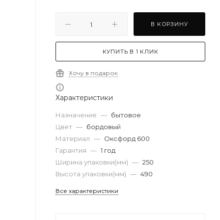
В КОРЗИНУ
КУПИТЬ В 1 КЛИК
Хочу в подарок
Характеристики
Назначение
—
бытовое
Цвет
—
бордовый
Материал
—
Оксфорд 600
Гарантия
—
1 год
Ширина упаковки(мм)
—
250
Высота упаковки(мм)
—
490
Все характеристики