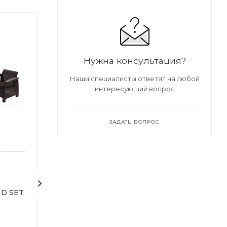
Нужна консультация?
Наши специалисты ответят на любой
интересующий вопрос
ЗАДАТЬ ВОПРОС
Диван садовый CORFU
Комплект садо
ND SET
II LOVE SEAT MAX
мебели CORFU 
brown
brown
Под заказ
Под заказ