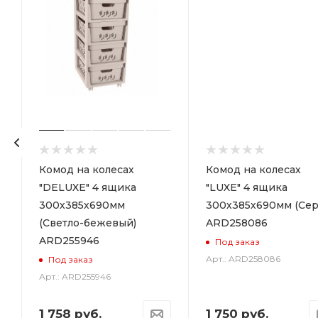
р
Комод на колесах
Комод на колесах
"DELUXE" 4 ящика
"LUXE" 4 ящика
300х385х690мм
300х385х690мм (Сер
(Светло-бежевый)
ARD258086
ARD255946
Под заказ
Арт.: ARD258086
Под заказ
Арт.: ARD255946
1 758
руб.
1 750
руб.