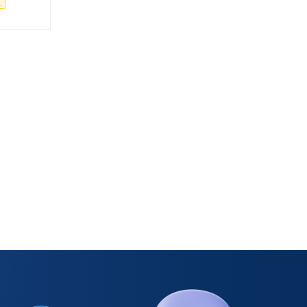
.
-
5
%
Экономия
575
руб.
-
5
%
Экономия
522