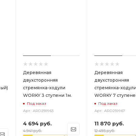
Деревянная
Деревянная
двухсторонняя
двухсторонняя
ый)
стремянка-ходули
стремянка-ходул
WORKY 3 ступени 1м.
WORKY 7 ступеней
Под заказ
Под заказ
Арт.: ARD259963
Арт.: ARD259967
4 694
руб.
11 870
руб.
4 941
руб.
12 495
руб.