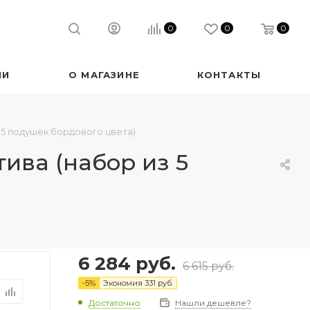
0
0
0
ИИ
О МАГАЗИНЕ
КОНТАКТЫ
 5 подушек бордового цвета)
ива (набор из 5
6 284
руб.
6 615
руб.
-
5
%
Экономия
331
руб.
Достаточно
Нашли дешевле?