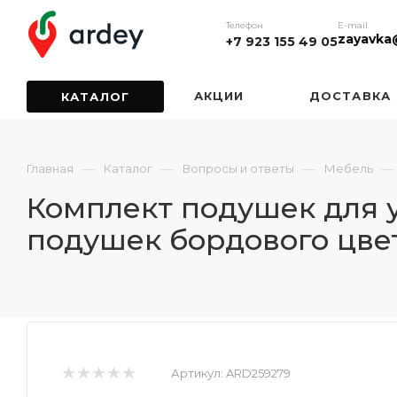
Телефон
E-mail
zayavka
+7 923 155 49 05
АКЦИИ
ДОСТАВКА
КАТАЛОГ
—
—
—
—
Главная
Каталог
Вопросы и ответы
Мебель
Комплект подушек для у
подушек бордового цве
Артикул:
ARD259279