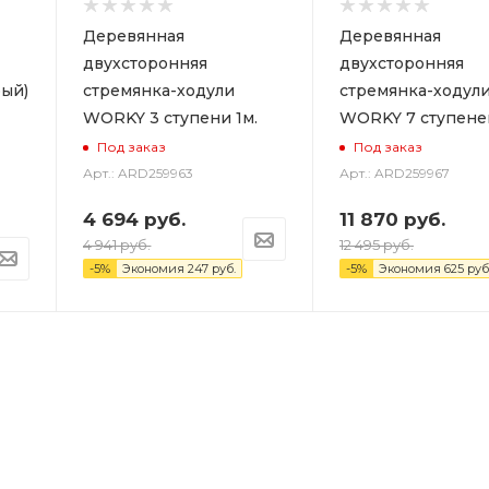
Деревянная
Деревянная
двухсторонняя
двухсторонняя
ый)
стремянка-ходули
стремянка-ходул
WORKY 3 ступени 1м.
WORKY 7 ступеней
Под заказ
Под заказ
Арт.: ARD259963
Арт.: ARD259967
4 694
руб.
11 870
руб.
4 941
руб.
12 495
руб.
-
5
%
Экономия
247
руб.
-
5
%
Экономия
625
руб