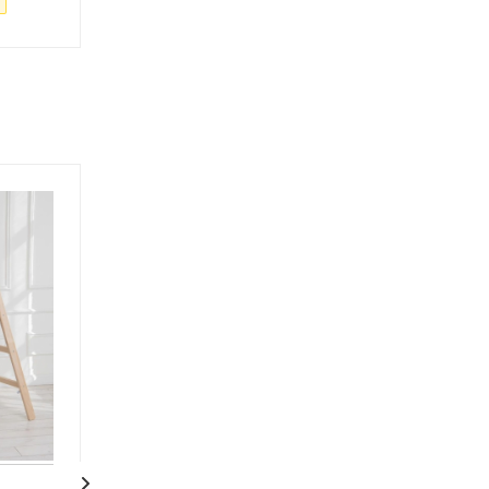
-
5
%
Экономия
583
руб.
-
5
%
Экономия
503