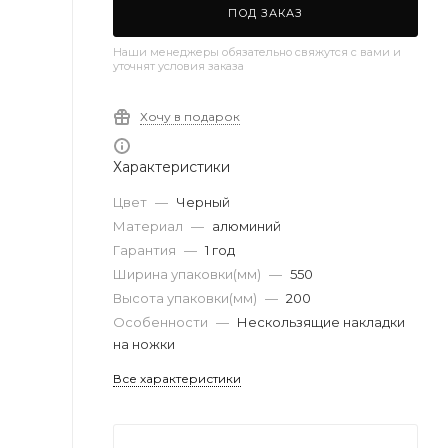
ПОД ЗАКАЗ
Наши менеджеры обязательно свяжутся с вами и
уточнят условия заказа
Хочу в подарок
Характеристики
Цвет
—
Черный
Материал
—
алюминий
Гарантия
—
1 год
Ширина упаковки(мм)
—
550
Высота упаковки(мм)
—
200
Особенности
—
Нескользящие накладки
на ножки
Все характеристики