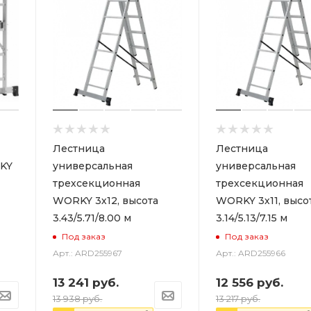
Лестница
Лестница
KY
универсальная
универсальная
трехсекционная
трехсекционная
WORKY 3х12, высота
WORKY 3х11, высо
3.43/5.71/8.00 м
3.14/5.13/7.15 м
Под заказ
Под заказ
Арт.: ARD255967
Арт.: ARD255966
13 241
руб.
12 556
руб.
13 938
руб.
13 217
руб.