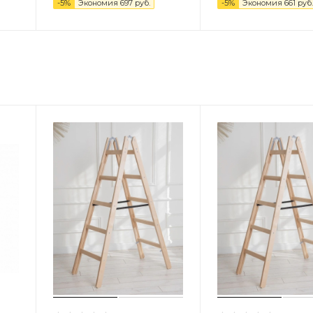
-
5
%
Экономия
697
руб.
-
5
%
Экономия
661
руб.