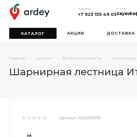
Телефон
E-mail
zayavka
+7 923 155 49 05
АКЦИИ
ДОСТАВКА
КАТАЛОГ
—
—
—
Главная
Каталог
Вопросы и ответы
Лестницы и
Шарнирная лестница Ит
Артикул:
ARD259476