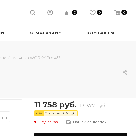
0
0
0
ИИ
О МАГАЗИНЕ
КОНТАКТЫ
ца Итальянка WORKY Pro 4*3
11 758
руб.
12 377
руб.
-
5
%
Экономия
619
руб.
Под заказ
Нашли дешевле?