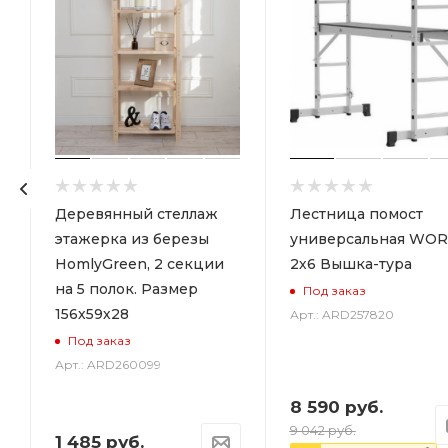
р
Деревянный стеллаж
Лестница помост
этажерка из березы
универсальная WOR
HomlyGreen, 2 секции
2х6 Вышка-тура
на 5 полок. Размер
Под заказ
156х59х28
Арт.: ARD257820
Под заказ
Арт.: ARD260099
8 590
руб.
9 042
руб.
1 485
руб.