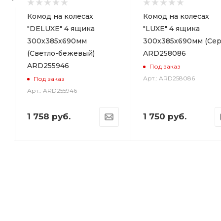
р
Комод на колесах
Комод на колесах
"DELUXE" 4 ящика
"LUXE" 4 ящика
300х385х690мм
300х385х690мм (Сер
(Светло-бежевый)
ARD258086
ARD255946
Под заказ
Арт.: ARD258086
Под заказ
Арт.: ARD255946
1 758
руб.
1 750
руб.