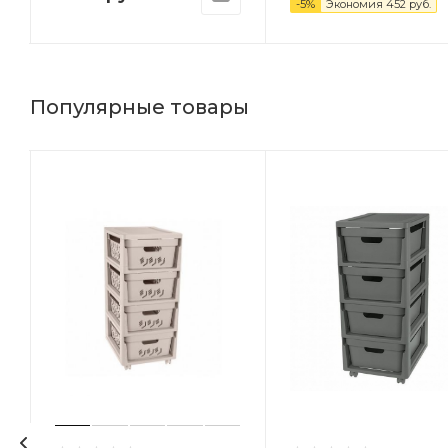
-
5
%
Экономия
452
руб.
Популярные товары