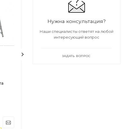
Нужна консультация?
Наши специалисты ответят на любой
интересующий вопрос
ЗАДАТЬ ВОПРОС
Лестница
Лестница
универсальная
универсальная
трехсекционная
трехсекционн
та
WORKY 3х10, высота
WORKY 3х9, вы
2.87/4.86/6.87 м
2.59/4.30/6.02 м
Под заказ
Под заказ
Арт.: ARD255965
Арт.: ARD255964
11 074
руб.
9 550
руб.
11 657
руб.
10 053
руб.