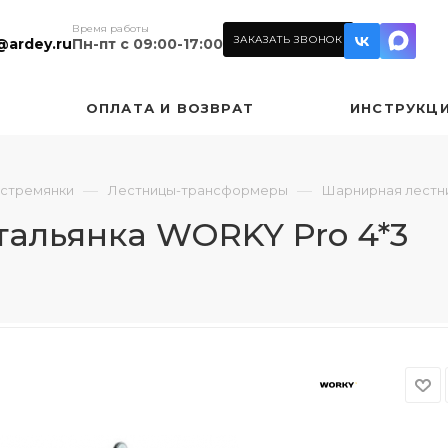
Время работы
ЗАКАЗАТЬ ЗВОНОК
@ardey.ru
Пн-пт с 09:00-17:00
ОПЛАТА И ВОЗВРАТ
ИНСТРУКЦ
—
—
 стремянки
Лестницы-трансформеры
Шарнирная лестни
альянка WORKY Pro 4*3