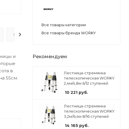
Все товары категории
Все товары бренда WORKY
ВОПРОС-ОТВЕТ
тницы и
Рекомендуем
оторые
сота в
Лестница-стремянка
а 55см.
телескопическая WORKY
2,4м/4,8м 6/12 ступеней
10 221
руб.
Лестница-стремянка
телескопическая WORKY
3,2м/6,4м 8/16 ступеней
14 165
руб.