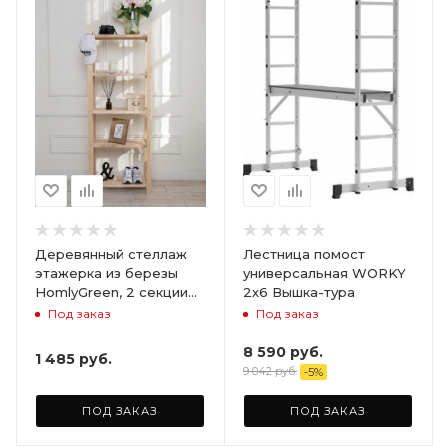
Деревянный стеллаж
Лестница помост
этажерка из березы
универсальная WORKY
HomlyGreen, 2 секции
2х6 Вышка-тура
на 5 полок. Размер
Под заказ
Под заказ
156х59х28
8 590
руб.
1 485
руб.
9 042
руб.
-
5
%
ПОД ЗАКАЗ
ПОД ЗАКАЗ