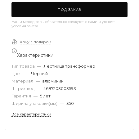
ПОД ЗАКАЗ
Наши менеджеры обязательно свяжутся с вами и уточнят
условия заказа
Хочу в подарок
Характеристики
Тип товара
—
Лестница трансформер
Цвет
—
Черный
Материал
—
алюминий
Штрих-код
—
4687203003593
Гарантия
—
5 лет
Ширина упаковки(мм)
—
350
Все характеристики