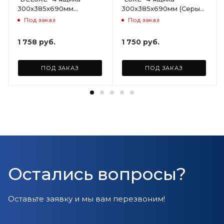
300х385х690мм
300х385х690мм (Серый)
(Светло-бежевый)
ARD258086
Под заказ
Под заказ
ARD255946
1 758
руб.
1 750
руб.
ПОД ЗАКАЗ
ПОД ЗАКАЗ
Остались вопросы?
Оставьте заявку и мы вам перезвоним!