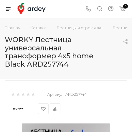
0
—
—
—
Главная
Каталог
Лестницы и стремянки
Лестниц
WORKY Лестница
универсальная
трансформер 4х5 home
Black ARD257744
Артикул:
ARD257744