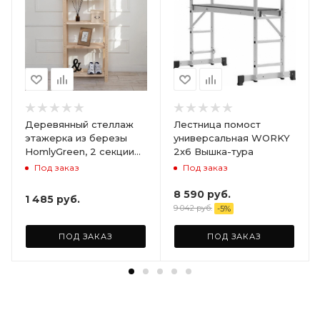
Деревянный стеллаж
Лестница помост
этажерка из березы
универсальная WORKY
HomlyGreen, 2 секции
2х6 Вышка-тура
на 5 полок. Размер
Под заказ
Под заказ
156х59х28
8 590
руб.
1 485
руб.
9 042
руб.
-
5
%
ПОД ЗАКАЗ
ПОД ЗАКАЗ