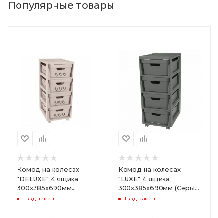
Популярные товары
Комод на колесах
Комод на колесах
"DELUXE" 4 ящика
"LUXE" 4 ящика
300х385х690мм
300х385х690мм (Серый)
(Светло-бежевый)
ARD258086
Под заказ
Под заказ
ARD255946