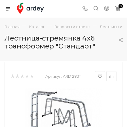
0
—
—
—
Главная
Каталог
Вопросы и ответы
Лестницы и с
Лестница-стремянка 4x6
трансформер "Стандарт"
Артикул:
ARD128311