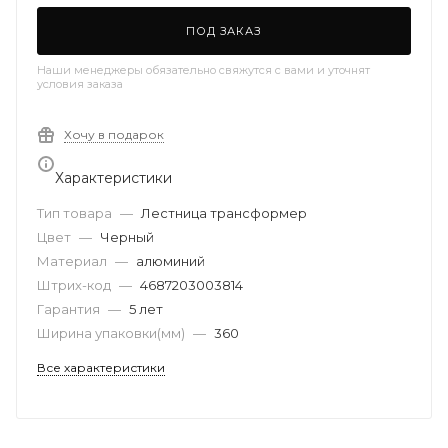
ПОД ЗАКАЗ
Наши менеджеры обязательно свяжутся с вами и уточнят
условия заказа
Хочу в подарок
Характеристики
Тип товара
—
Лестница трансформер
Цвет
—
Черный
Материал
—
алюминий
Штрих-код
—
4687203003814
Гарантия
—
5 лет
Ширина упаковки(мм)
—
360
Все характеристики