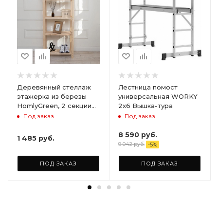
Деревянный стеллаж
Лестница помост
этажерка из березы
универсальная WORKY
HomlyGreen, 2 секции
2х6 Вышка-тура
на 5 полок. Размер
Под заказ
Под заказ
156х59х28
8 590
руб.
1 485
руб.
9 042
руб.
-
5
%
ПОД ЗАКАЗ
ПОД ЗАКАЗ