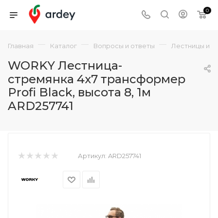
0
—
—
—
Главная
Каталог
Вопросы и ответы
Лестницы и с
WORKY Лестница-
стремянка 4х7 трансформер
Profi Black, высота 8, 1м
ARD257741
Артикул:
ARD257741