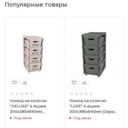
Популярные товары
Комод на колесах
Комод на колесах
"DELUXE" 4 ящика
"LUXE" 4 ящика
300х385х690мм
300х385х690мм (Серый)
(Светло-бежевый)
ARD258086
Под заказ
Под заказ
ARD255946