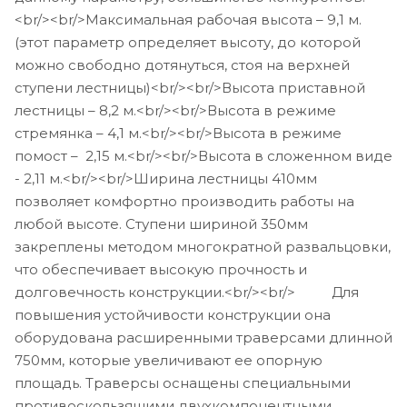
<br/><br/>Максимальная рабочая высота – 9,1 м.
(этот параметр определяет высоту, до которой
можно свободно дотянуться, стоя на верхней
ступени лестницы)<br/><br/>Высота приставной
лестницы – 8,2 м.<br/><br/>Высота в режиме
стремянка – 4,1 м.<br/><br/>Высота в режиме
помост – 2,15 м.<br/><br/>Высота в сложенном виде
- 2,11 м.<br/><br/>Ширина лестницы 410мм
позволяет комфортно производить работы на
любой высоте. Ступени шириной 350мм
закреплены методом многократной развальцовки,
что обеспечивает высокую прочность и
долговечность конструкции.<br/><br/> Для
повышения устойчивости конструкции она
оборудована расширенными траверсами длинной
750мм, которые увеличивают ее опорную
площадь. Траверсы оснащены специальными
противоскользящими двухкомпонентными