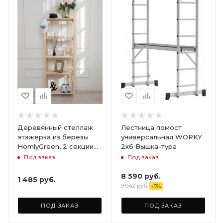
Деревянный стеллаж
Лестница помост
этажерка из березы
универсальная WORKY
HomlyGreen, 2 секции
2х6 Вышка-тура
на 5 полок. Размер
Под заказ
Под заказ
156х59х28
8 590
руб.
1 485
руб.
9 042
руб.
-
5
%
ПОД ЗАКАЗ
ПОД ЗАКАЗ