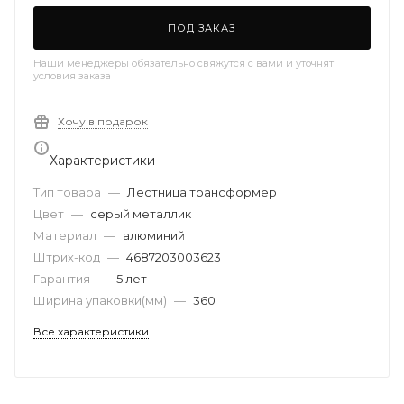
ПОД ЗАКАЗ
Наши менеджеры обязательно свяжутся с вами и уточнят
условия заказа
Хочу в подарок
Характеристики
Тип товара
—
Лестница трансформер
Цвет
—
серый металлик
Материал
—
алюминий
Штрих-код
—
4687203003623
Гарантия
—
5 лет
Ширина упаковки(мм)
—
360
Все характеристики