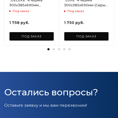
300х385х690мм
300х385х690мм (Серый)
(Светло-бежевый)
ARD258086
Под заказ
Под заказ
ARD255946
1 758
руб.
1 750
руб.
ПОД ЗАКАЗ
ПОД ЗАКАЗ
Остались вопросы?
Оставьте заявку и мы вам перезвоним!