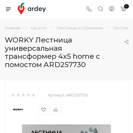
0
—
—
—
Главная
Каталог
Лестницы и стремянки
Лестниц
WORKY Лестница
универсальная
трансформер 4х5 home с
помостом ARD257730
Артикул:
ARD257730