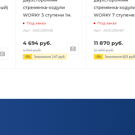
ый)
стремянка-ходули
стремянка-ходул
WORKY 3 ступени 1м.
WORKY 7 ступеней
Под заказ
Под заказ
Арт.: ARD259963
Арт.: ARD259967
4 694
руб.
11 870
руб.
4 941
руб.
12 495
руб.
-
5
%
Экономия
247
руб.
-
5
%
Экономия
625
руб