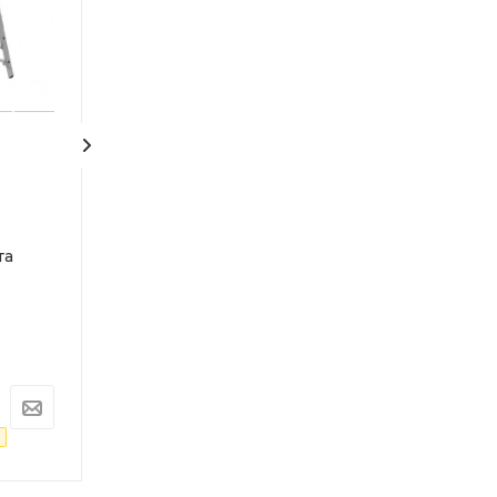
Лестница
Лестница
универсальная
универсальная
трехсекционная
трехсекционн
та
WORKY 3х10, высота
WORKY 3х9, вы
2.87/4.86/6.87 м
2.59/4.30/6.02 м
Под заказ
Под заказ
Арт.: ARD255965
Арт.: ARD255964
11 074
руб.
9 550
руб.
11 657
руб.
10 053
руб.
-
5
%
Экономия
583
руб.
-
5
%
Экономия
503