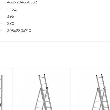
4687204630583
1 год
395
280
395х280х710