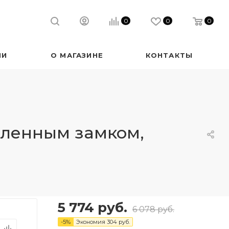
0
0
0
ИИ
О МАГАЗИНЕ
КОНТАКТЫ
иленным замком,
5 774
руб.
6 078
руб.
-
5
%
Экономия
304
руб.