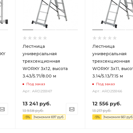
Лестница
Лестница
KY
универсальная
универсальная
трехсекционная
трехсекционная
WORKY 3х12, высота
WORKY 3х11, высо
3.43/5.71/8.00 м
3.14/5.13/7.15 м
Под заказ
Под заказ
Арт.: ARD255967
Арт.: ARD255966
13 241
руб.
12 556
руб.
13 938
руб.
13 217
руб.
-
5
%
Экономия
697
руб.
-
5
%
Экономия
661
руб.