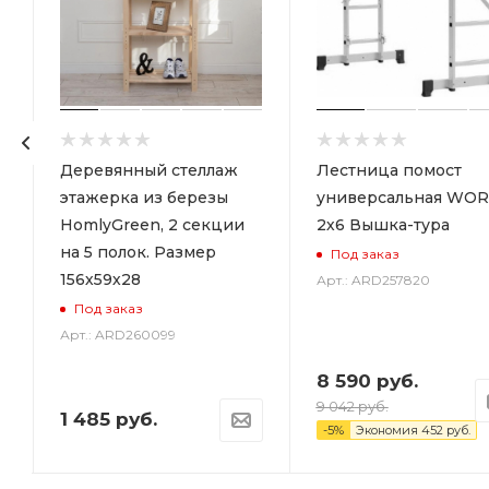
р
Деревянный стеллаж
Лестница помост
этажерка из березы
универсальная WOR
HomlyGreen, 2 секции
2х6 Вышка-тура
на 5 полок. Размер
Под заказ
156х59х28
Арт.: ARD257820
Под заказ
Арт.: ARD260099
8 590
руб.
9 042
руб.
1 485
руб.
-
5
%
Экономия
452
руб.