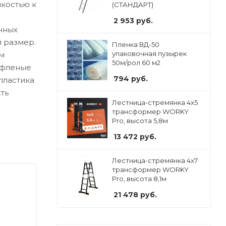
костью к
(СТАНДАРТ)
2 953
руб.
чных
й размер.
Пленка ВД-50
упаковочная пузырек
ым
50м/рол 60 м2
ифленые
794
руб.
пластика
ть
Лестница-стремянка 4x5
трансформер WORKY
Pro, высота 5,8м
13 472
руб.
Лестница-стремянка 4x7
трансформер WORKY
Pro, высота 8,1м
21 478
руб.