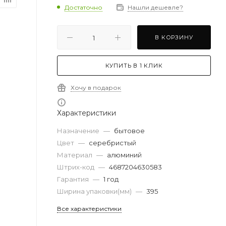
Достаточно
Нашли дешевле?
В КОРЗИНУ
КУПИТЬ В 1 КЛИК
Хочу в подарок
Характеристики
Назначение
—
бытовое
Цвет
—
серебристый
Материал
—
алюминий
Штрих-код
—
4687204630583
Гарантия
—
1 год
Ширина упаковки(мм)
—
395
Все характеристики