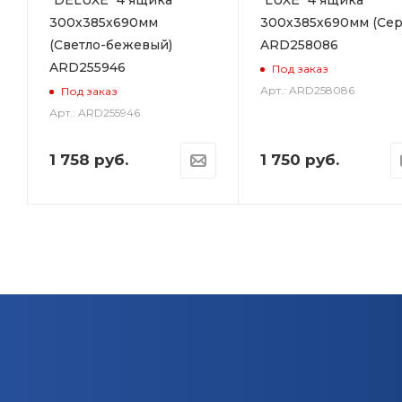
300х385х690мм
300х385х690мм (Сер
(Светло-бежевый)
ARD258086
ARD255946
Под заказ
Арт.: ARD258086
Под заказ
Арт.: ARD255946
1 758
руб.
1 750
руб.