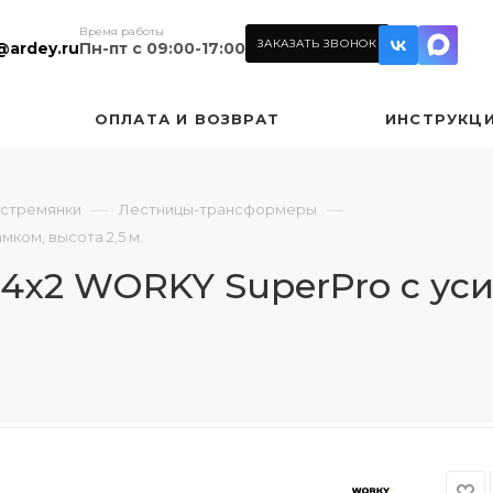
Время работы
ЗАКАЗАТЬ ЗВОНОК
@ardey.ru
Пн-пт с 09:00-17:00
ОПЛАТА И ВОЗВРАТ
ИНСТРУКЦ
—
—
 стремянки
Лестницы-трансформеры
ком, высота 2,5 м.
4х2 WORKY SuperPro с ус