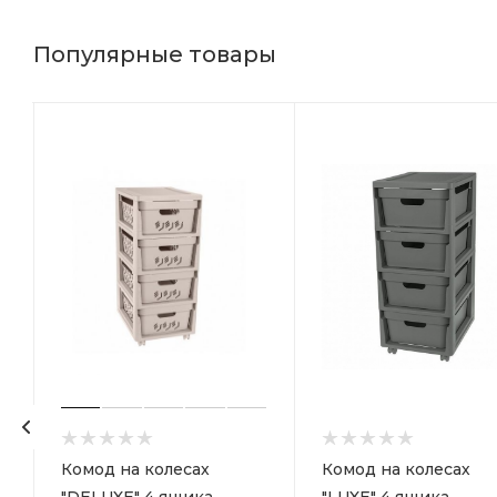
Популярные товары
р
Комод на колесах
Комод на колесах
"DELUXE" 4 ящика
"LUXE" 4 ящика