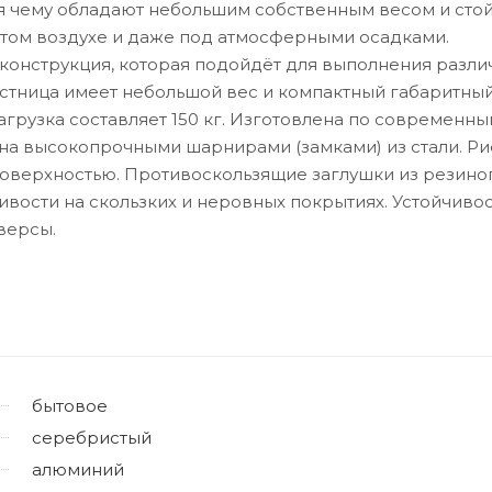
я чему обладают небольшим собственным весом и стой
ытом воздухе и даже под атмосферными осадками.
онструкция, которая подойдёт для выполнения разли
лестница имеет небольшой вес и компактный габаритны
грузка составляет 150 кг. Изготовлена по современн
ена высокопрочными шарнирами (замками) из стали. Р
поверхностью. Противоскользящие заглушки из резино
ивости на скользких и неровных покрытиях. Устойчивос
версы.
бытовое
серебристый
алюминий