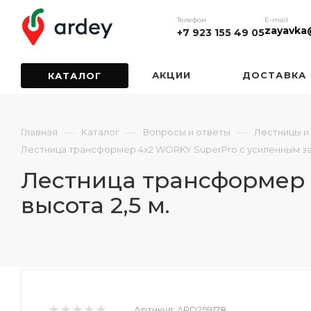
Телефон
E-mail
zayavka
+7 923 155 49 05
АКЦИИ
ДОСТАВКА
КАТАЛОГ
—
—
—
Главная
Каталог
Вопросы и ответы
Лестницы и
Лестница трансформер 4х2 WORKY SuperPro с усиленным зам
Лестница трансформер 
высота 2,5 м.
Артикул:
ARD259178