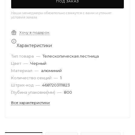
ПОД ЗАКАЗ
Наши менеджеры обязательно свяжутся с вами и уточнят
условия заказа
Хочу в подарок
Характеристики
Тип товара
—
Телескопическая лестница
Цвет
—
Черный
Материал
—
алюминий
Количество секций
—
1
Штрих-код
—
4687203111823
Глубина упаковки(мм)
—
800
Все характеристики