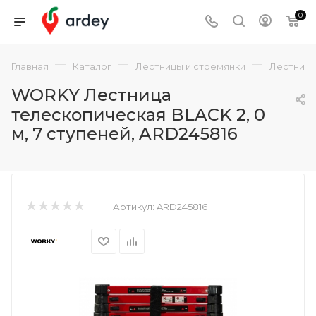
0
—
—
—
Главная
Каталог
Лестницы и стремянки
Лестницы
WORKY Лестница
телескопическая BLACK 2, 0
м, 7 ступеней, ARD245816
Артикул:
ARD245816