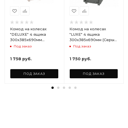
Комод на колесах
Комод на колесах
"DELUXE" 4 ящика
"LUXE" 4 ящика
300х385х690мм
300х385х690мм (Серый)
(Светло-бежевый)
ARD258086
Под заказ
Под заказ
ARD255946
1 758
руб.
1 750
руб.
ПОД ЗАКАЗ
ПОД ЗАКАЗ