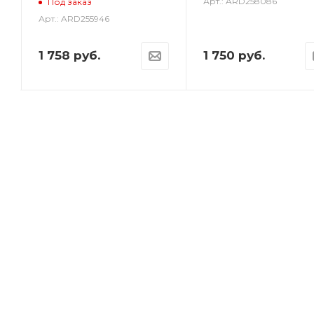
Арт.: ARD258086
Под заказ
Арт.: ARD255946
1 758
руб.
1 750
руб.