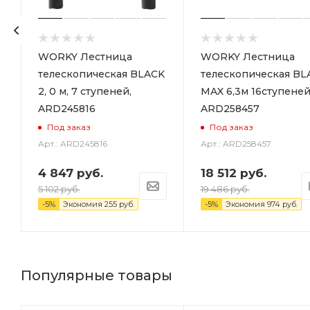
WORKY Лестница
WORKY Лестница
телескопическая BLACK
телескопическая BL
2, 0 м, 7 ступеней,
MAX 6,3м 16ступене
ARD245816
ARD258457
Под заказ
Под заказ
Арт.: ARD245816
Арт.: ARD258457
4 847
руб.
18 512
руб.
5 102
руб.
19 486
руб.
-
5
%
Экономия
255
руб.
-
5
%
Экономия
974
руб.
Популярные товары