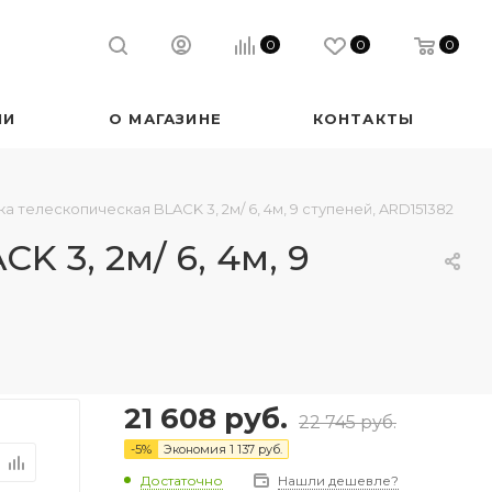
0
0
0
ИИ
О МАГАЗИНЕ
КОНТАКТЫ
телескопическая BLACK 3, 2м/ 6, 4м, 9 ступеней, ARD151382
 3, 2м/ 6, 4м, 9
21 608
руб.
22 745
руб.
-
5
%
Экономия
1 137
руб.
Достаточно
Нашли дешевле?