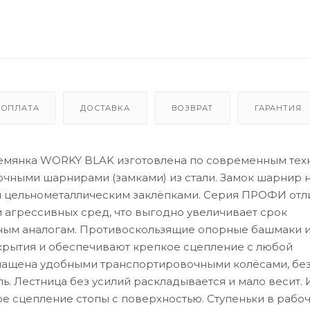
ОПЛАТА
ДОСТАВКА
ВОЗВРАТ
ГАРАНТИЯ
ремянка WORKY BLAK изготовлена по современным тех
очными шарнирами (замками) из стали. Замок шарнир
 цельнометаллическим заклёпками. Серия ПРОФИ отл
 агрессивных сред, что выгодно увеличивает срок
ным аналогам. Противоскользящие опорные башмаки 
крытия и обеспечивают крепкое сцепление с любой
оснащена удобными транспортировочными колёсами, бе
. Лестница без усилий раскладывается и мало весит. 
е сцепление стопы с поверхностью. Cтупеньки в рабо