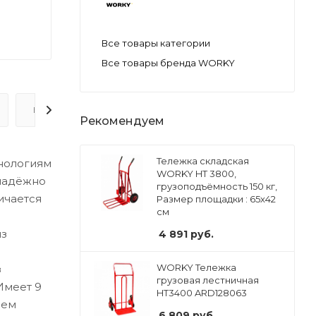
Все товары категории
Все товары бренда WORKY
ВОПРОС-ОТВЕТ
Рекомендуем
Тележка складская
нологиям
WORKY HT 3800,
 надёжно
грузоподъёмность 150 кг,
ичается
Размер площадки : 65х42
см
из
4 891
руб.
WORKY Тележка
з
грузовая лестничная
Имеет 9
HT3400 ARD128063
чем
6 809
руб.