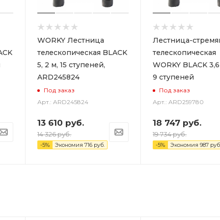
WORKY Лестница
Лестница-стремя
ACK
телескопическая BLACK
телескопическая
й
5, 2 м, 15 ступеней,
WORKY BLACK 3,6
ARD245824
9 ступеней
Под заказ
Под заказ
Арт.: ARD245824
Арт.: ARD259780
13 610
руб.
18 747
руб.
14 326
руб.
19 734
руб.
-
5
%
Экономия
716
руб.
-
5
%
Экономия
987
руб