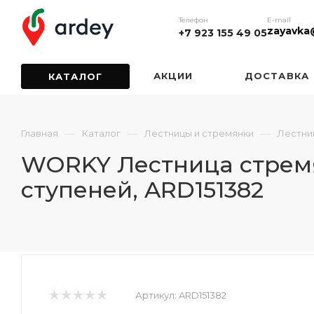
Телефон
E-mail
zayavka
+7 923 155 49 05
АКЦИИ
ДОСТАВКА
КАТАЛОГ
—
—
—
Главная
Каталог
Лестницы и стремянки
Лестни
WORKY Лестница стремян
ступеней, ARD151382
Артикул:
ARD151382