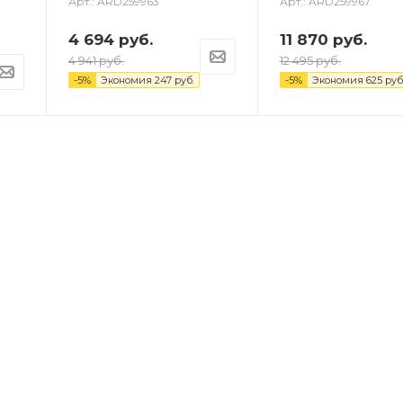
Арт.: ARD259963
Арт.: ARD259967
4 694
руб.
11 870
руб.
4 941
руб.
12 495
руб.
-
5
%
Экономия
247
руб.
-
5
%
Экономия
625
руб