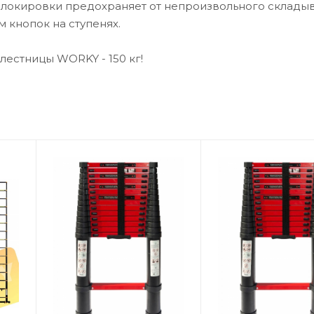
блокировки предохраняет от непроизвольного склады
 кнопок на ступенях.
естницы WORKY - 150 кг!