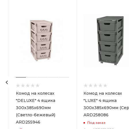
р
Комод на колесах
Комод на колесах
"DELUXE" 4 ящика
"LUXE" 4 ящика
300х385х690мм
300х385х690мм (Сер
(Светло-бежевый)
ARD258086
ARD255946
Под заказ