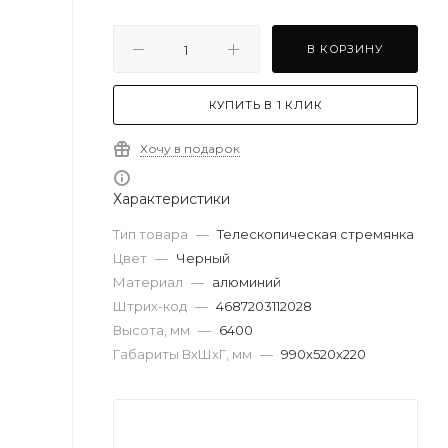
В КОРЗИНУ
КУПИТЬ В 1 КЛИК
Хочу в подарок
Характеристики
Тип товара
—
Телескопическая стремянка
Цвет
—
Черный
Материал
—
алюминий
Штрих-код
—
4687203112028
Высота, мм
—
6400
Габариты ВхШхГ, мм
—
990х520х220