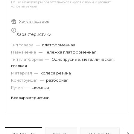
Наши менеджеры обязательно свяжутся с вами и уточнят
условия заказа
Хочу в подарок
Характеристики
Тип товара
—
платформенная
Назначение
—
Тележка платформенная
Тип платформы
—
Одноярусные, металлическая,
гладкая
Материал
—
колеса резина
Конструкция
—
разборная
Ручки
—
съемная
Все характеристики