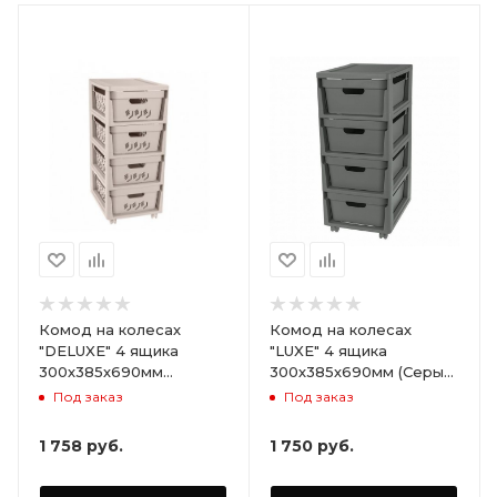
Комод на колесах
Комод на колесах
"DELUXE" 4 ящика
"LUXE" 4 ящика
300х385х690мм
300х385х690мм (Серый)
(Светло-бежевый)
ARD258086
Под заказ
Под заказ
ARD255946
1 758
руб.
1 750
руб.