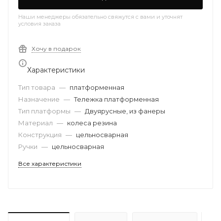
Наши менеджеры обязательно свяжутся с вами и уточнят
условия заказа
Хочу в подарок
Характеристики
Тип товара
—
платформенная
Назначение
—
Тележка платформенная
Тип платформы
—
Двуярусные, из фанеры
Материал
—
колеса резина
Конструкция
—
цельносварная
Ручки
—
цельносварная
Все характеристики