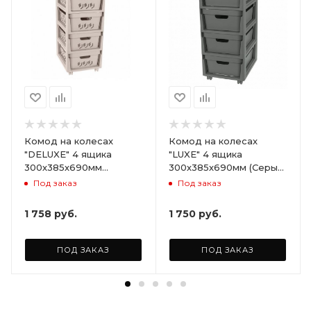
Комод на колесах
Комод на колесах
"DELUXE" 4 ящика
"LUXE" 4 ящика
300х385х690мм
300х385х690мм (Серый)
(Светло-бежевый)
ARD258086
Под заказ
Под заказ
ARD255946
1 758
руб.
1 750
руб.
ПОД ЗАКАЗ
ПОД ЗАКАЗ