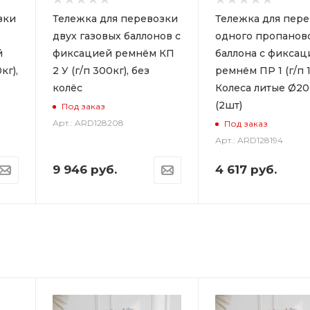
зки
Тележка для перевозки
Тележка для пер
двух газовых баллонов с
одного пропанов
й
фиксацией ремнём КП
баллона с фиксац
кг),
2 У (г/п 300кг), без
ремнём ПР 1 (г/п 1
колёс
Колеса литые Ø2
(2шт)
Под заказ
Арт.: ARD128208
Под заказ
Арт.: ARD128194
9 946
руб.
4 617
руб.