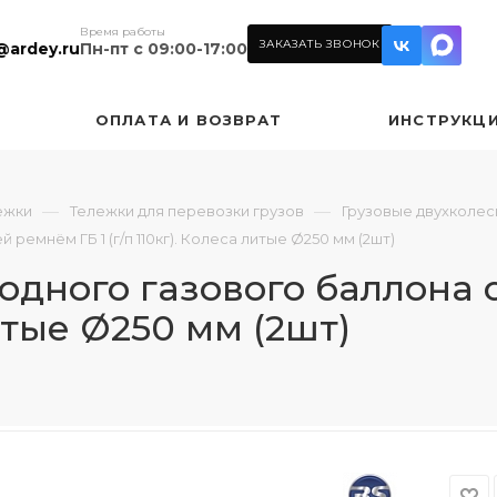
Время работы
ЗАКАЗАТЬ ЗВОНОК
@ardey.ru
Пн-пт с 09:00-17:00
ОПЛАТА И ВОЗВРАТ
ИНСТРУКЦ
—
—
ежки
Тележки для перевозки грузов
Грузовые двухколе
ремнём ГБ 1 (г/п 110кг). Колеса литые Ø250 мм (2шт)
одного газового баллона
литые Ø250 мм (2шт)