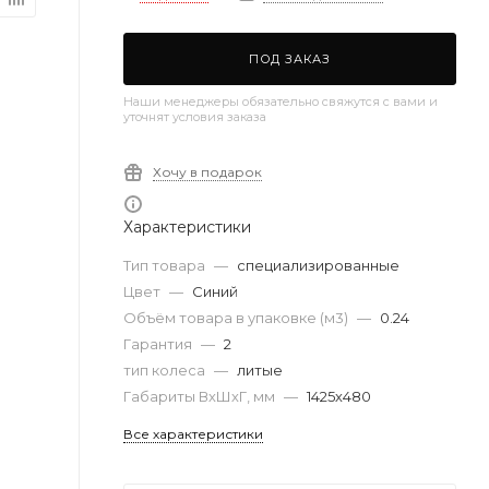
ПОД ЗАКАЗ
Наши менеджеры обязательно свяжутся с вами и
уточнят условия заказа
Хочу в подарок
Характеристики
Тип товара
—
специализированные
Цвет
—
Синий
Объём товара в упаковке (м3)
—
0.24
Гарантия
—
2
тип колеса
—
литые
Габариты ВхШхГ, мм
—
1425х480
Все характеристики