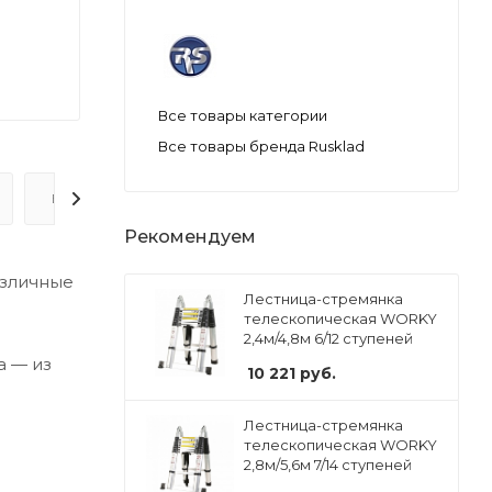
Все товары категории
Все товары бренда Rusklad
ВОПРОС-ОТВЕТ
Рекомендуем
азличные
Лестница-стремянка
телескопическая WORKY
2,4м/4,8м 6/12 ступеней
а — из
10 221
руб.
Лестница-стремянка
телескопическая WORKY
2,8м/5,6м 7/14 ступеней