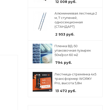
12 008
руб.
Алюминиевая лестница 2
м, 7 ступеней,
односекционная
(СТАНДАРТ)
2 953
руб.
Пленка ВД-50
упаковочная пузырек
50м/рол 60 м2
794
руб.
Лестница-стремянка 4x5
трансформер WORKY
Pro, высота 5,8м
13 472
руб.