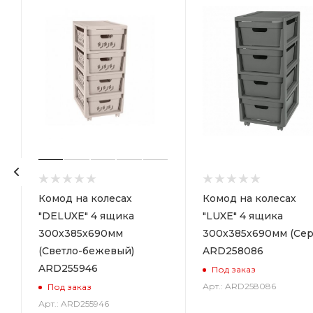
р
Комод на колесах
Комод на колесах
"DELUXE" 4 ящика
"LUXE" 4 ящика
300х385х690мм
300х385х690мм (Сер
(Светло-бежевый)
ARD258086
ARD255946
Под заказ
Арт.: ARD258086
Под заказ
Арт.: ARD255946