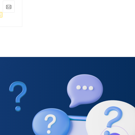
10 927
руб.
9 926
руб.
11 502
руб.
10 448
руб.
.
-
5
%
Экономия
575
руб.
-
5
%
Экономия
522