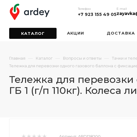
Телефон
E-mail
zayavka
+7 923 155 49 05
АКЦИИ
ДОСТАВКА
КАТАЛОГ
—
—
—
Главная
Каталог
Вопросы и ответы
Тачки и тел
Тележка для перевозки одного газового баллона с фиксацией 
Тележка для перевозки 
ГБ 1 (г/п 110кг). Колеса 
Артикул:
ARD128200