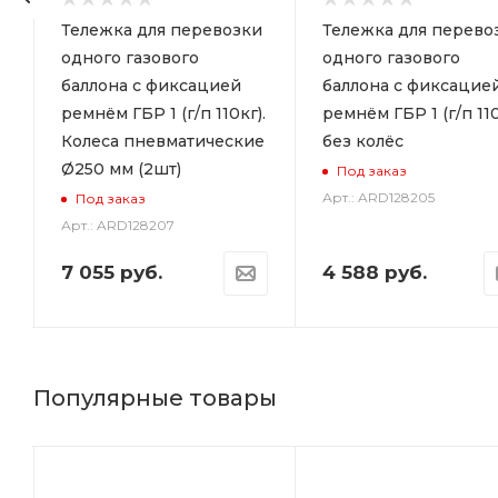
и
Тележка для перевозки
Тележка для перево
с
одного газового
одного газового
баллона с фиксацией
баллона с фиксацие
ремнём ГБР 1 (г/п 110кг).
ремнём ГБР 1 (г/п 110
Колеса пневматические
без колёс
Ø250 мм (2шт)
Под заказ
Арт.: ARD128205
Под заказ
Арт.: ARD128207
7 055
руб.
4 588
руб.
Популярные товары