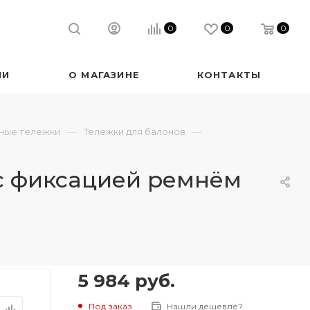
0
0
0
ИИ
О МАГАЗИНЕ
КОНТАКТЫ
—
—
сные тележки
Тележки для балонов
 с фиксацией ремнём
5 984
руб.
Под заказ
Нашли дешевле?