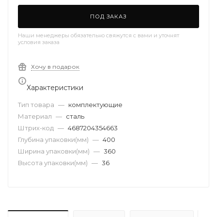
ПОД ЗАКАЗ
Наши менеджеры обязательно свяжутся с вами и уточнят
условия заказа
Хочу в подарок
Характеристики
Тип товара
—
комплектующие
Материал
—
сталь
Штрих-код
—
4687204354663
Глубина упаковки(мм)
—
400
Ширина упаковки(мм)
—
360
Высота упаковки(мм)
—
36