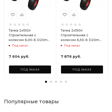
Тачка 2х150л
Тачка 2х150л
Строительная с
Строительная с
колесом 6,00-6 D20mm
колесом 6,50-6 D20mm
не сим.ступица (Red
не сим.ступица (Red
Под заказ
Под заказ
Strong)
Strong)
7 604
руб.
7 876
руб.
ПОД ЗАКАЗ
ПОД ЗАКАЗ
Популярные товары