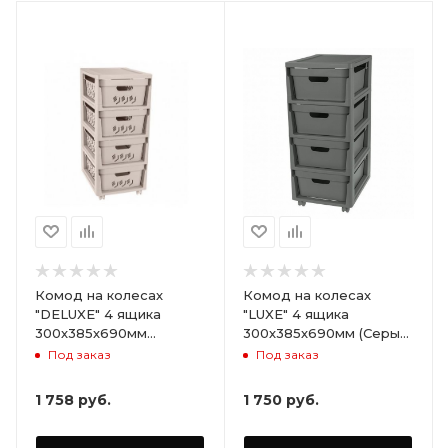
Комод на колесах
Комод на колесах
"DELUXE" 4 ящика
"LUXE" 4 ящика
300х385х690мм
300х385х690мм (Серый)
(Светло-бежевый)
ARD258086
Под заказ
Под заказ
ARD255946
1 758
руб.
1 750
руб.