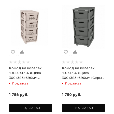
Комод на колесах
Комод на колесах
"DELUXE" 4 ящика
"LUXE" 4 ящика
300х385х690мм
300х385х690мм (Серый)
(Светло-бежевый)
ARD258086
Под заказ
Под заказ
ARD255946
1 758
руб.
1 750
руб.
ПОД ЗАКАЗ
ПОД ЗАКАЗ