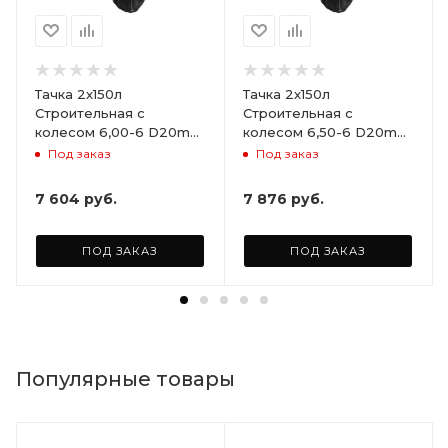
Тачка 2х150л
Тачка 2х150л
Строительная с
Строительная с
колесом 6,00-6 D20mm
колесом 6,50-6 D20mm
не сим.ступица (Red
не сим.ступица (Red
Под заказ
Под заказ
Strong)
Strong)
7 604
руб.
7 876
руб.
ПОД ЗАКАЗ
ПОД ЗАКАЗ
Популярные товары