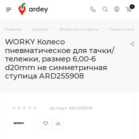
0
—
—
—
Главная
Каталог
Вопросы и ответы
Тачки и теле
WORKY Колесо
пневматическое для тачки/
тележки, размер 6,00-6
d20mm не симметричная
ступица ARD255908
Артикул:
ARD255908