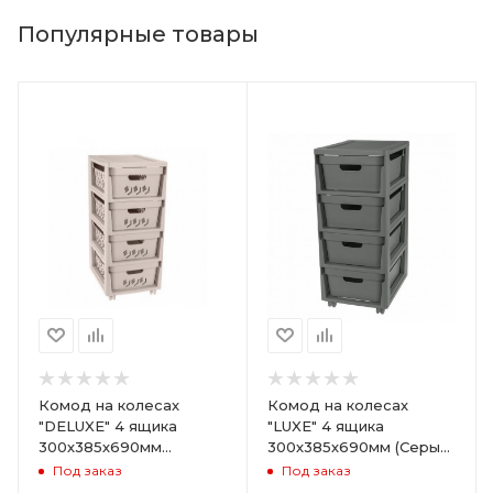
Популярные товары
Комод на колесах
Комод на колесах
"DELUXE" 4 ящика
"LUXE" 4 ящика
300х385х690мм
300х385х690мм (Серый)
(Светло-бежевый)
ARD258086
Под заказ
Под заказ
ARD255946