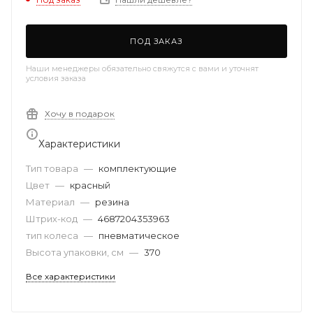
ПОД ЗАКАЗ
Наши менеджеры обязательно свяжутся с вами и уточнят
условия заказа
Хочу в подарок
Характеристики
Тип товара
—
комплектующие
Цвет
—
красный
Материал
—
резина
Штрих-код
—
4687204353963
тип колеса
—
пневматическое
Высота упаковки, см
—
370
Все характеристики