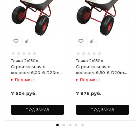
Тачка 2х150л
Тачка 2х150л
Строительная с
Строительная с
колесом 6,00-6 D20mm
колесом 6,50-6 D20mm
не сим.ступица (Red
не сим.ступица (Red
Под заказ
Под заказ
Strong)
Strong)
7 604
руб.
7 876
руб.
ПОД ЗАКАЗ
ПОД ЗАКАЗ