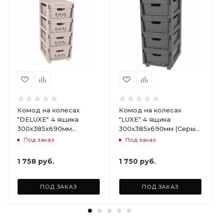
Комод на колесах
Комод на колесах
"DELUXE" 4 ящика
"LUXE" 4 ящика
300х385х690мм
300х385х690мм (Серый)
(Светло-бежевый)
ARD258086
Под заказ
Под заказ
ARD255946
1 758
руб.
1 750
руб.
ПОД ЗАКАЗ
ПОД ЗАКАЗ