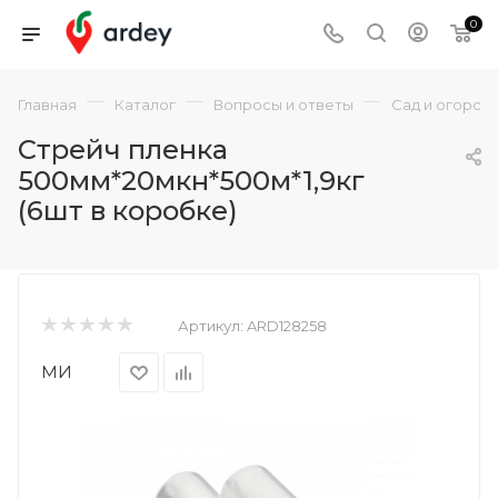
0
—
—
—
Главная
Каталог
Вопросы и ответы
Сад и огород
Стрейч пленка
500мм*20мкн*500м*1,9кг
(6шт в коробке)
Артикул:
ARD128258
МИ