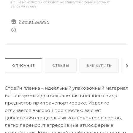
Наши менеджеры обязательно свяжутся с вами и уточнят
условия заказа
Хочу в подарок
ОПИСАНИЕ
ОТЗЫВЫ
КАК КУПИТЬ
О
Стрейч пленка – идеальный упаковочный материал
используемый для сохранения внешнего вида
предметов при транспортировке. Изделие
отличается высокой прочностью за счет
добавления специальных компонентов в состав,
легко переносит агрессивные атмосферные
воздействия. Компания «Ардей» является прямым