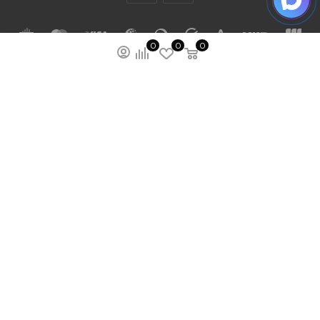
0
0
0
ПОДПИСАТЬСЯ НА РАССЫЛКУ
МЫ НА ЯМАРКЕТЕ
ПОЛИТИКА КОНФИДЕНЦИАЛЬНОСТИ
ПУБЛИЧНАЯ ОФЕРТА
КАРТА САЙТА
ООО “ГУДХОУМ”
ИНН: 5047245580
ОГРН: 1205000103802
2026 © Ardey: интернет-магазин строительных
лестниц, тележек и других стройматериалов.