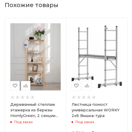
Похожие товары
Деревянный стеллаж
Лестница помост
этажерка из березы
универсальная WORKY
HomlyGreen, 2 секции
2х6 Вышка-тура
на 5 полок. Размер
Под заказ
Под заказ
156х59х28