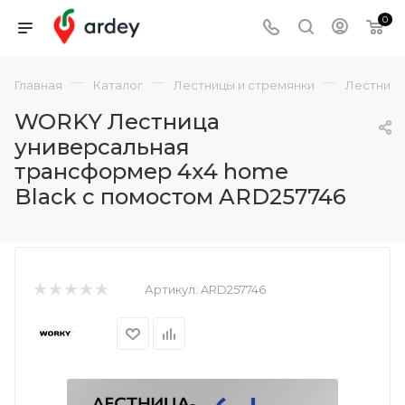
0
—
—
—
Главная
Каталог
Лестницы и стремянки
Лестниц
WORKY Лестница
универсальная
трансформер 4х4 home
Black с помостом ARD257746
Артикул:
ARD257746