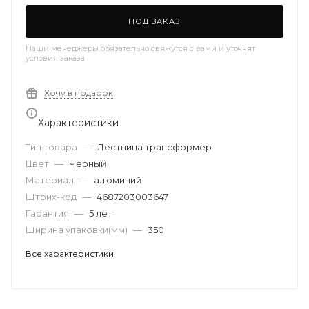
ПОД ЗАКАЗ
Наши менеджеры обязательно свяжутся с вами и уточнят
условия заказа
Хочу в подарок
Характеристики
Тип товара
—
Лестница трансформер
Цвет
—
Черный
Материал
—
алюминий
Штрих-код
—
4687203003647
Гарантия
—
5 лет
Ширина упаковки(мм)
—
350
Все характеристики