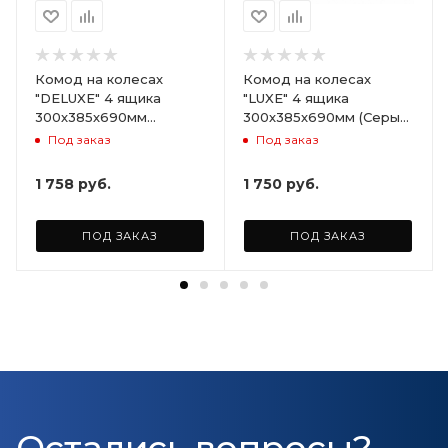
Комод на колесах
Комод на колесах
"DELUXE" 4 ящика
"LUXE" 4 ящика
300х385х690мм
300х385х690мм (Серый)
(Светло-бежевый)
ARD258086
Под заказ
Под заказ
ARD255946
1 758
руб.
1 750
руб.
ПОД ЗАКАЗ
ПОД ЗАКАЗ
Остались вопросы?