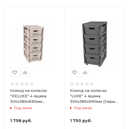
Комод на колесах
Комод на колесах
"DELUXE" 4 ящика
"LUXE" 4 ящика
300х385х690мм
300х385х690мм (Серый)
(Светло-бежевый)
ARD258086
Под заказ
Под заказ
ARD255946
1 758
руб.
1 750
руб.