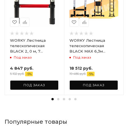
WORKY Лестница
WORKY Лестница
телескопическая
телескопическая
BLACK 2, 0 м, 7
BLACK MAX 6,3м
ступеней, ARD245816
16ступеней ARD258457
Под заказ
Под заказ
4 847
руб.
18 512
руб.
5 102
руб.
19 486
руб.
-
5
%
-
5
%
ПОД ЗАКАЗ
ПОД ЗАКАЗ
Популярные товары