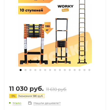
11 030
руб.
11 610
руб.
-
5
%
Экономия
580
руб.
Мало
Нашли дешевле?