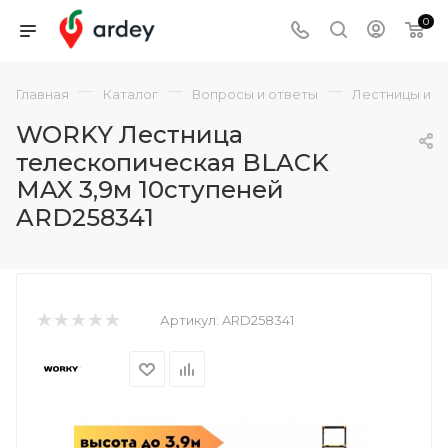
0
—
—
—
Главная
Каталог
Вопросы и ответы
Лестницы и с
WORKY Лестница
телескопическая BLACK
MAX 3,9м 10ступеней
ARD258341
Артикул:
ARD258341