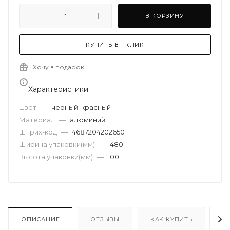
В КОРЗИНУ
КУПИТЬ В 1 КЛИК
Хочу в подарок
Характеристики
Цвет
—
черный; красный
Материал
—
алюминий
Штрих-код
—
4687204202650
Ширина упаковки(мм)
—
480
Высота упаковки(мм)
—
100
ОПИСАНИЕ
ОТЗЫВЫ
КАК КУПИТЬ
О