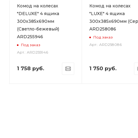
р
Комод на колесах
Комод на колесах
"DELUXE" 4 ящика
"LUXE" 4 ящика
300х385х690мм
300х385х690мм (Сер
(Светло-бежевый)
ARD258086
ARD255946
Под заказ
Арт.: ARD258086
Под заказ
Арт.: ARD255946
1 758
руб.
1 750
руб.