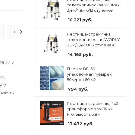
телескопическая WORKY
2,4м/4,8м 6/12 ступеней
10 221
руб.
ВОПРОС-ОТВЕТ
Лестница-стремянка
телескопическая WORKY
3,2м/6,4м 8/16 ступеней
14 165
руб.
озии и
Пленка ВД-50
упаковочная пузырек
т.
50м/рол 60 м2
ную
794
руб.
ирается
Лестница-стремянка 4x5
трансформер WORKY
Pro, высота 5,8м
13 472
руб.