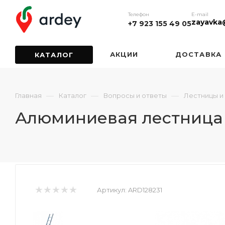
Телефон
E-mail
zayavka
+7 923 155 49 05
АКЦИИ
ДОСТАВКА
КАТАЛОГ
—
—
—
Главная
Каталог
Вопросы и ответы
Лестницы и
Алюминиевая лестница 
Артикул:
ARD128231