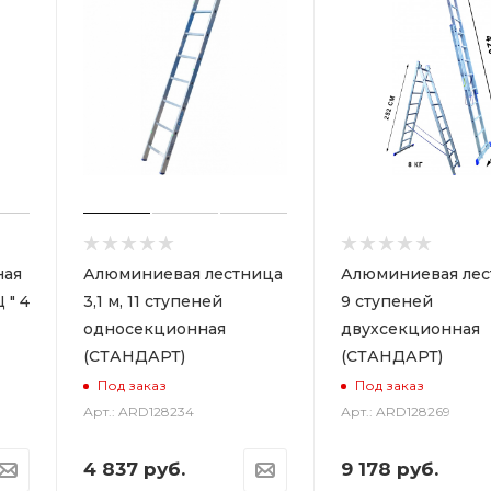
ная
Алюминиевая лестница
Алюминиевая лес
 " 4
3,1 м, 11 ступеней
9 ступеней
односекционная
двухсекционная
(СТАНДАРТ)
(СТАНДАРТ)
Под заказ
Под заказ
Арт.: ARD128234
Арт.: ARD128269
4 837
руб.
9 178
руб.