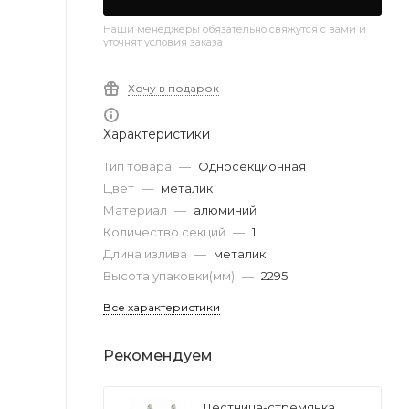
Наши менеджеры обязательно свяжутся с вами и
уточнят условия заказа
Хочу в подарок
Характеристики
Тип товара
—
Односекционная
Цвет
—
металик
Материал
—
алюминий
Количество секций
—
1
Длина излива
—
металик
Высота упаковки(мм)
—
2295
Все характеристики
Рекомендуем
Лестница-стремянка