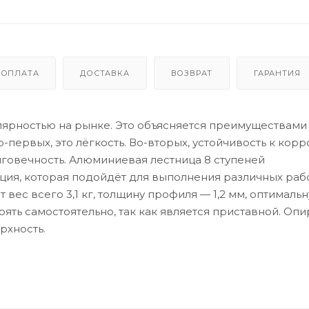
ОПЛАТА
ДОСТАВКА
ВОЗВРАТ
ГАРАНТИЯ
ярностью на рынке. Это объясняется преимуществами
ервых, это лёгкость. Во-вторых, устойчивость к корр
лговечность. Алюминиевая лестница 8 ступеней
ия, которая подойдёт для выполнения различных рабо
т вес всего 3,1 кг, толщину профиля — 1,2 мм, оптималь
оять самостоятельно, так как является приставной. Оп
рхность.