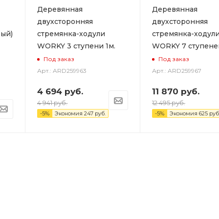
Деревянная
Деревянная
двухсторонняя
двухсторонняя
ый)
стремянка-ходули
стремянка-ходул
WORKY 3 ступени 1м.
WORKY 7 ступеней
Под заказ
Под заказ
Арт.: ARD259963
Арт.: ARD259967
4 694
руб.
11 870
руб.
4 941
руб.
12 495
руб.
-
5
%
Экономия
247
руб.
-
5
%
Экономия
625
руб