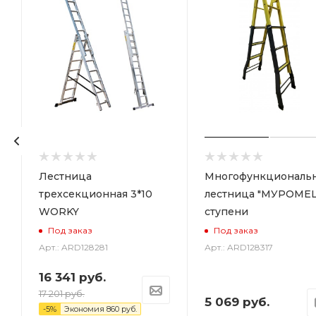
а
Лестница
Многофункциональ
трехсекционная 3*10
лестница "МУРОМЕЦ
WORKY
ступени
Под заказ
Под заказ
Арт.: ARD128281
Арт.: ARD128317
16 341
руб.
17 201
руб.
5 069
руб.
-
5
%
Экономия
860
руб.