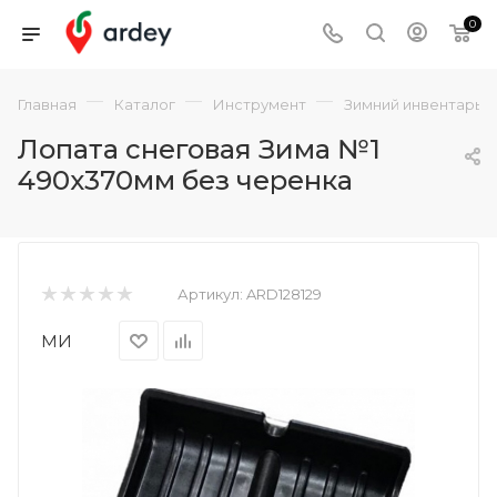
0
—
—
—
Главная
Каталог
Инструмент
Зимний инвентарь
Лопата снеговая Зима №1
490х370мм без черенка
Артикул:
ARD128129
МИ