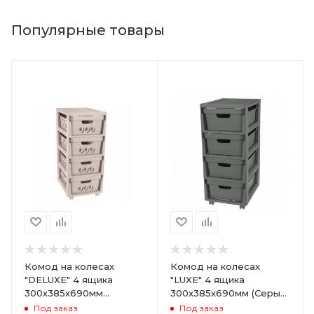
Популярные товары
Комод на колесах
Комод на колесах
"DELUXE" 4 ящика
"LUXE" 4 ящика
300х385х690мм
300х385х690мм (Серый)
(Светло-бежевый)
ARD258086
Под заказ
Под заказ