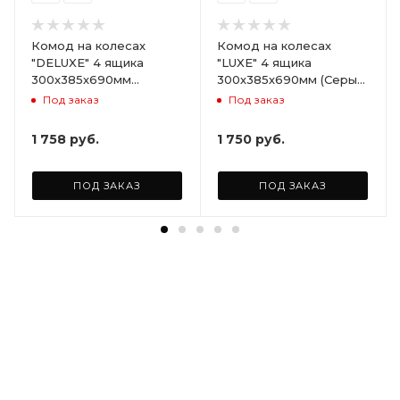
Комод на колесах
Комод на колесах
"DELUXE" 4 ящика
"LUXE" 4 ящика
300х385х690мм
300х385х690мм (Серый)
(Светло-бежевый)
ARD258086
Под заказ
Под заказ
ARD255946
1 758
руб.
1 750
руб.
ПОД ЗАКАЗ
ПОД ЗАКАЗ