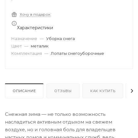
Хочу в подарок
Характеристики
Назначение
—
Уборка снега
Цвет
—
металик
Комплектация
—
Лопаты снегоуборочные
ОПИСАНИЕ
ОТЗЫВЫ
КАК КУПИТЬ
О
Снежная зима — не только возможность
насладиться активным отдыхом на свежем
воздухе, но и головная боль для владельцев
частных домов и коммунальных служб, ведь