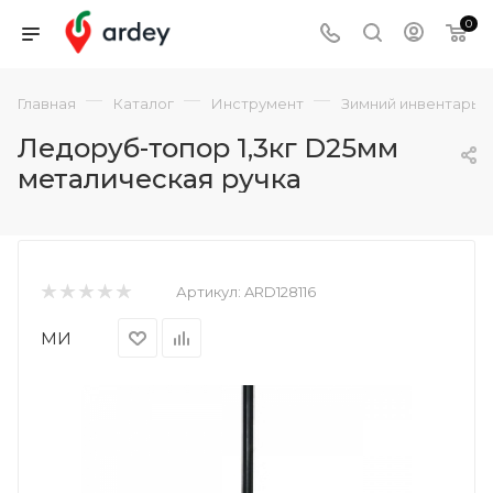
0
—
—
—
Главная
Каталог
Инструмент
Зимний инвентарь
Ледоруб-топор 1,3кг D25мм
металическая ручка
Артикул:
ARD128116
МИ