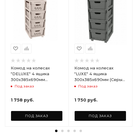
Комод на колесах
Комод на колесах
"DELUXE" 4 ящика
"LUXE" 4 ящика
300х385х690мм
300х385х690мм (Серый)
(Светло-бежевый)
ARD258086
Под заказ
Под заказ
ARD255946
1 758
руб.
1 750
руб.
ПОД ЗАКАЗ
ПОД ЗАКАЗ