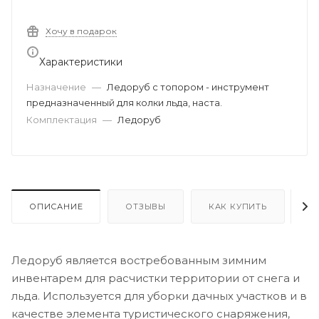
Хочу в подарок
Характеристики
Назначение
—
Ледоруб с топором - инструмент
предназначенный для колки льда, наста.
Комплектация
—
Ледоруб
ОПИСАНИЕ
ОТЗЫВЫ
КАК КУПИТЬ
О
Ледоруб является востребованным зимним
инвентарем для расчистки территории от снега и
льда. Используется для уборки дачных участков и в
качестве элемента туристического снаряжения,