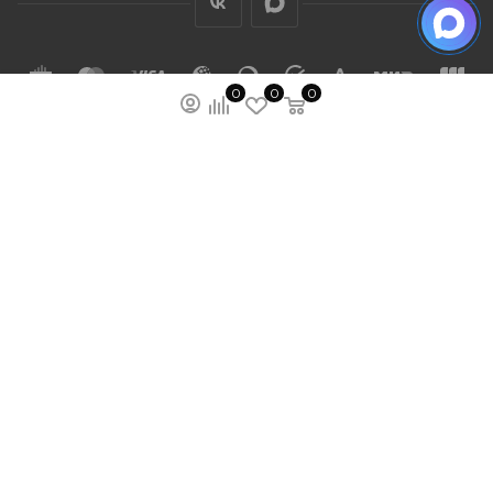
0
0
0
ПОДПИСАТЬСЯ НА РАССЫЛКУ
МЫ НА ЯМАРКЕТЕ
ПОЛИТИКА КОНФИДЕНЦИАЛЬНОСТИ
ПУБЛИЧНАЯ ОФЕРТА
КАРТА САЙТА
ООО “ГУДХОУМ”
ИНН: 5047245580
ОГРН: 1205000103802
2026 © Ardey: интернет-магазин строительных
лестниц, тележек и других стройматериалов.