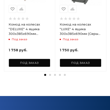
Комод на колесах
Комод на колесах
"DELUXE" 4 ящика
"LUXE" 4 ящика
300х385х690мм
300х385х690мм (Серый)
(Светло-бежевый)
ARD258086
Под заказ
Под заказ
ARD255946
1 758
руб.
1 750
руб.
ПОД ЗАКАЗ
ПОД ЗАКАЗ