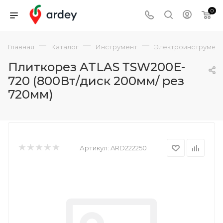
0
—
—
—
Главная
Каталог
Инструмент
Электроинструмен
Плиткорез ATLAS ТSW200E-
720 (800Вт/диск 200мм/ рез
720мм)
Артикул:
ARD222250