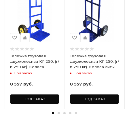
Тележка грузовая
Тележка грузовая
двухколесная КГ 250. (г/
двухколесная КГ 250. (г/
п 250 кг). Колеса
п 250 кг). Колеса литые
пневматические Ø250
Ø250 мм (2 шт)
Под заказ
Под заказ
мм (2шт)
8 557
руб.
8 557
руб.
ПОД ЗАКАЗ
ПОД ЗАКАЗ