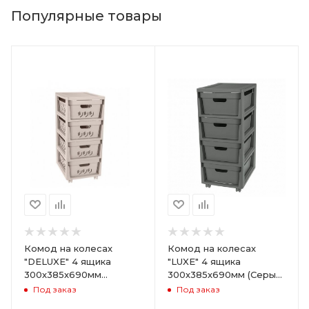
Популярные товары
Комод на колесах
Комод на колесах
"DELUXE" 4 ящика
"LUXE" 4 ящика
300х385х690мм
300х385х690мм (Серый)
(Светло-бежевый)
ARD258086
Под заказ
Под заказ
ARD255946