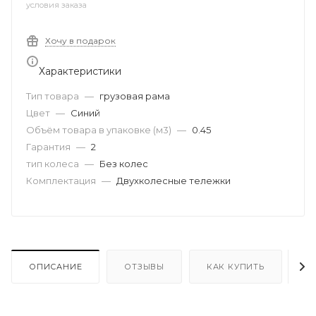
условия заказа
Хочу в подарок
Характеристики
Тип товара
—
грузовая рама
Цвет
—
Синий
Объём товара в упаковке (м3)
—
0.45
Гарантия
—
2
тип колеса
—
Без колес
Комплектация
—
Двухколесные тележки
ОПИСАНИЕ
ОТЗЫВЫ
КАК КУПИТЬ
О