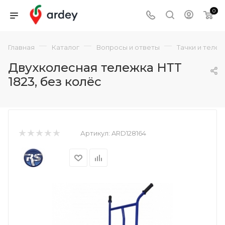
0
—
—
—
Главная
Каталог
Вопросы и ответы
Тачки и теле
Двухколесная тележка НТТ
1823, без колёс
Артикул:
ARD128164