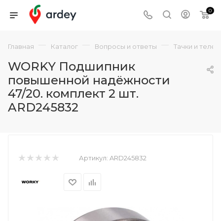
0
—
—
—
Главная
Каталог
Вопросы и ответы
Тачки и теле
WORKY Подшипник
повышенной надёжности
47/20. комплект 2 шт.
ARD245832
Артикул:
ARD245832