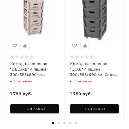
Комод на колесах
Комод на колесах
"DELUXE" 4 ящика
"LUXE" 4 ящика
300х385х690мм
300х385х690мм (Серый)
(Светло-бежевый)
ARD258086
Под заказ
Под заказ
ARD255946
1 758
руб.
1 750
руб.
ПОД ЗАКАЗ
ПОД ЗАКАЗ