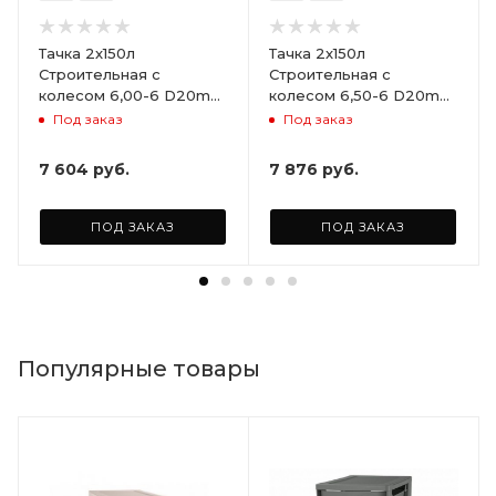
Тачка 2х150л
Тачка 2х150л
Строительная с
Строительная с
колесом 6,00-6 D20mm
колесом 6,50-6 D20mm
не сим.ступица (Red
не сим.ступица (Red
Под заказ
Под заказ
Strong)
Strong)
7 604
руб.
7 876
руб.
ПОД ЗАКАЗ
ПОД ЗАКАЗ
Популярные товары