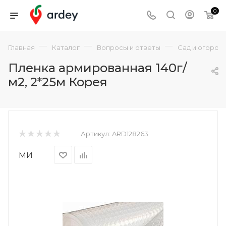
0
—
—
—
Главная
Каталог
Вопросы и ответы
Сад и огород
Пленка армированная 140г/
м2, 2*25м Корея
Артикул:
ARD128263
МИ