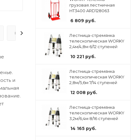
грузовая лестничная
HT3400 ARD128063
6 809
руб.
ВОПРОС-ОТВЕТ
Лестница-стремянка
телескопическая WORKY
2,4м/4,8м 6/12 ступеней
ые
10 221
руб.
о
Лестница-стремянка
енье.
телескопическая WORKY
ость и
2,8м/5,6м 7/14 ступеней
мальная
12 008
руб.
зование.
ет
Лестница-стремянка
телескопическая WORKY
3,2м/6,4м 8/16 ступеней
14 165
руб.