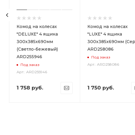
р
Комод на колесах
Комод на колесах
"DELUXE" 4 ящика
"LUXE" 4 ящика
300х385х690мм
300х385х690мм (Сер
(Светло-бежевый)
ARD258086
ARD255946
Под заказ
Арт.: ARD258086
Под заказ
Арт.: ARD255946
1 758
руб.
1 750
руб.