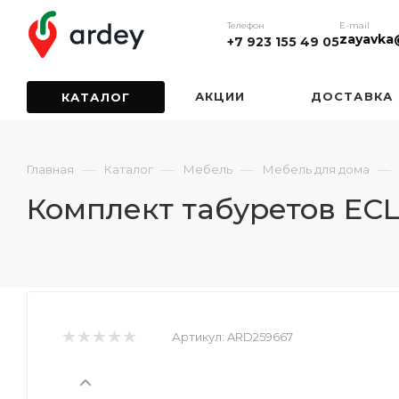
Телефон
E-mail
zayavka
+7 923 155 49 05
АКЦИИ
ДОСТАВКА
КАТАЛОГ
—
—
—
—
Главная
Каталог
Мебель
Мебель для дома
Комплект табуретов ECL
Артикул:
ARD259667