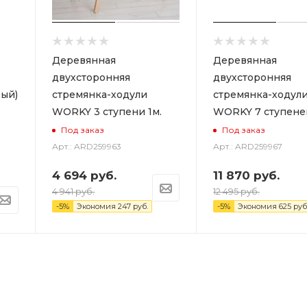
Деревянная
Деревянная
двухсторонняя
двухсторонняя
ый)
стремянка-ходули
стремянка-ходул
WORKY 3 ступени 1м.
WORKY 7 ступеней
Под заказ
Под заказ
Арт.: ARD259963
Арт.: ARD259967
4 694
руб.
11 870
руб.
4 941
руб.
12 495
руб.
-
5
%
Экономия
247
руб.
-
5
%
Экономия
625
руб