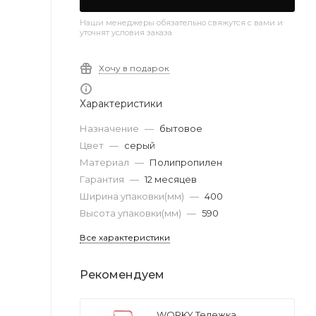
Наши менеджеры обязательно свяжутся с вами и
уточнят условия заказа
Хочу в подарок
Характеристики
Назначение
—
бытовое
Цвет
—
серый
Материал
—
Полипропилен
Гарантия
—
12 месяцев
Ширина упаковки(мм)
—
400
Высота упаковки(мм)
—
590
Все характеристики
Рекомендуем
WORKY Тележка