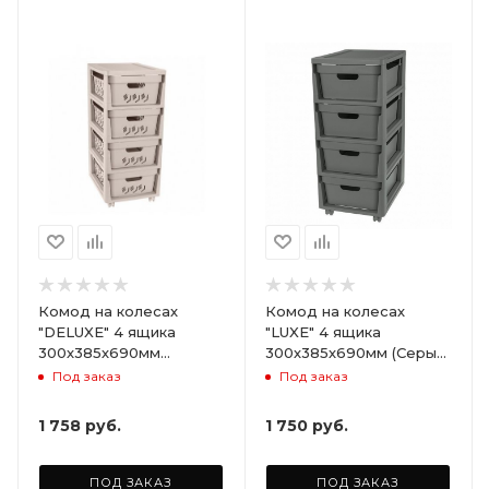
Комод на колесах
Комод на колесах
"DELUXE" 4 ящика
"LUXE" 4 ящика
300х385х690мм
300х385х690мм (Серый)
(Светло-бежевый)
ARD258086
Под заказ
Под заказ
ARD255946
1 758
руб.
1 750
руб.
ПОД ЗАКАЗ
ПОД ЗАКАЗ