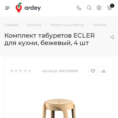
0
—
—
—
—
Главная
Каталог
Вопросы и ответы
Мебель
Комплект табуретов ECLER
для кухни, бежевый, 4 шт
Артикул:
ARD259669