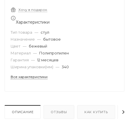
Хочу в подарок
Характеристики
Тип товара
—
стул
Назначение
—
бытовое
Цвет
—
бежевый
Материал
—
Полипропилен
Гарантия
—
12 месяцев
Ширина упаковки(мм)
—
340
Все характеристики
ОПИСАНИЕ
ОТЗЫВЫ
КАК КУПИТЬ
О