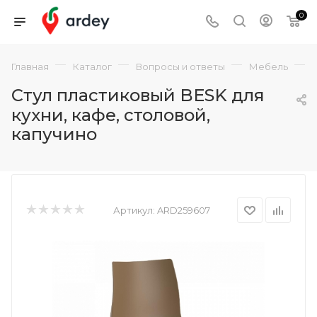
0
—
—
—
—
Главная
Каталог
Вопросы и ответы
Мебель
Стул пластиковый BESK для
кухни, кафе, столовой,
капучино
Артикул:
ARD259607