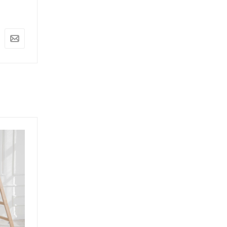
Арт.: ARD259524
Арт.: ARD259669
4 440
руб.
4 656
руб.