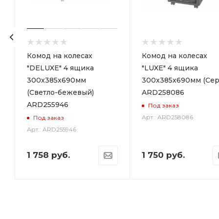
р
Комод на колесах
Комод на колесах
"DELUXE" 4 ящика
"LUXE" 4 ящика
300х385х690мм
300х385х690мм (Сер
(Светло-бежевый)
ARD258086
ARD255946
Под заказ
Арт.: ARD258086
Под заказ
Арт.: ARD255946
1 758
руб.
1 750
руб.