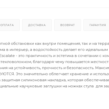
ОПЛАТА
ДОСТАВКА
ВОЗВРАТ
ГАРАНТИЯ
ютной обстановки как внутри помещения, так и на терра
а в интерьер, а водостойкость делает его идеальным
calate - это практичность и эстетика в сочетании с к
текловолокном, благодаря чему повышается жесткост
ния на устойчивость, прочность и безопасность. Макси
УЮТСЯ. Это значительно облегчает хранение и использ
 защитная силиконовая накладка, которая обеспечива
альные каучуковые заглушки на ножках стула для за