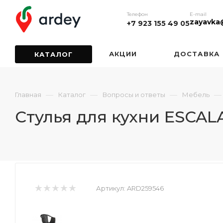
Телефон
E-mail
zayavka
+7 923 155 49 05
АКЦИИ
ДОСТАВКА
КАТАЛОГ
—
—
—
—
Главная
Каталог
Вопросы и ответы
Мебель
Стулья для кухни ESCAL
Артикул:
ARD259546