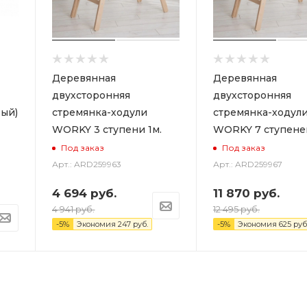
Деревянная
Деревянная
двухсторонняя
двухсторонняя
ый)
стремянка-ходули
стремянка-ходул
WORKY 3 ступени 1м.
WORKY 7 ступеней
Под заказ
Под заказ
Арт.: ARD259963
Арт.: ARD259967
4 694
руб.
11 870
руб.
4 941
руб.
12 495
руб.
-
5
%
Экономия
247
руб.
-
5
%
Экономия
625
руб