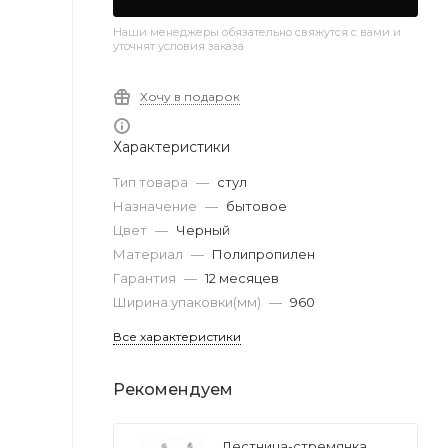
Наши менеджеры обязательно свяжутся с вами и
уточнят условия заказа
Хочу в подарок
Характеристики
Тип товара
—
стул
Назначение
—
бытовое
Цвет
—
Черный
Материал
—
Полипропилен
Гарантия
—
12 месяцев
Ширина упаковки(мм)
—
960
Все характеристики
Рекомендуем
Лестница-стремянка