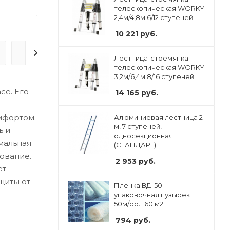
телескопическая WORKY
2,4м/4,8м 6/12 ступеней
10 221
руб.
ВОПРОС-ОТВЕТ
Лестница-стремянка
телескопическая WORKY
3,2м/6,4м 8/16 ступеней
се. Его
14 165
руб.
омфортом.
Алюминиевая лестница 2
м, 7 ступеней,
ь и
односекционная
мальная
(СТАНДАРТ)
ование.
2 953
руб.
ет
щиты от
Пленка ВД-50
упаковочная пузырек
50м/рол 60 м2
794
руб.