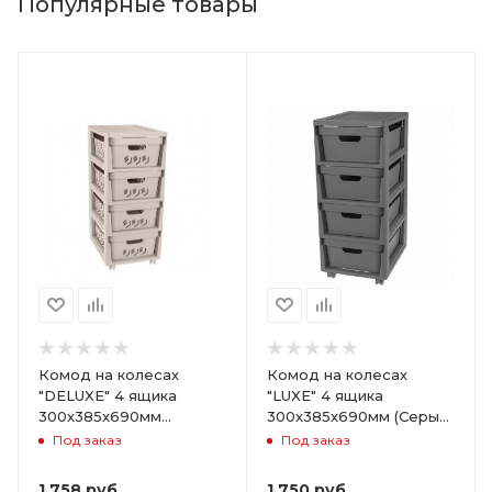
Популярные товары
Комод на колесах
Комод на колесах
"DELUXE" 4 ящика
"LUXE" 4 ящика
300х385х690мм
300х385х690мм (Серый)
(Светло-бежевый)
ARD258086
Под заказ
Под заказ
ARD255946
1 758
руб.
1 750
руб.