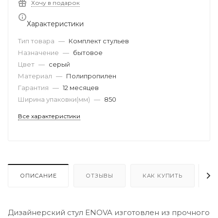
Хочу в подарок
Характеристики
Тип товара
—
Комплект стульев
Назначение
—
бытовое
Цвет
—
серый
Материал
—
Полипропилен
Гарантия
—
12 месяцев
Ширина упаковки(мм)
—
850
Все характеристики
ОПИСАНИЕ
ОТЗЫВЫ
КАК КУПИТЬ
О
Дизайнерский стул ENOVA изготовлен из прочного