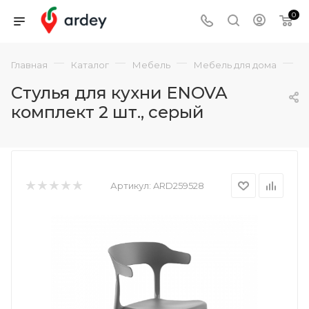
0
—
—
—
—
Главная
Каталог
Мебель
Мебель для дома
С
Стулья для кухни ENOVA
комплект 2 шт., серый
Артикул:
ARD259528